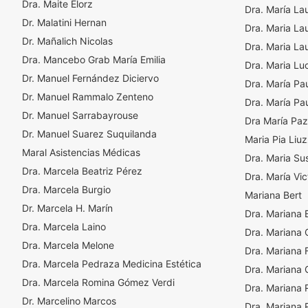
Dra. Maite Elorz
Dra. María La
Dr. Malatini Hernan
Dra. Maria La
Dr. Mañalich Nicolas
Dra. Maria La
Dra. Mancebo Grab María Emilia
Dra. Maria Lu
Dr. Manuel Fernández Diciervo
Dra. María Pa
Dr. Manuel Rammalo Zenteno
Dra. María Pau
Dr. Manuel Sarrabayrouse
Dra María Paz
Dr. Manuel Suarez Suquilanda
Maria Pia Liuz
Maral Asistencias Médicas
Dra. Maria Su
Dra. Marcela Beatriz Pérez
Dra. María Vic
Dra. Marcela Burgio
Mariana Bert
Dr. Marcela H. Marín
Dra. Mariana 
Dra. Marcela Laino
Dra. Mariana
Dra. Marcela Melone
Dra. Mariana 
Dra. Marcela Pedraza Medicina Estética
Dra. Mariana
Dra. Marcela Romina Gómez Verdi
Dra. Mariana 
Dr. Marcelino Marcos
Dra. Mariana 