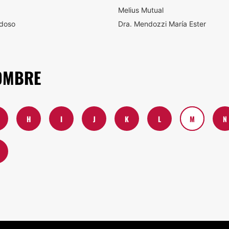
Melius Mutual
rdoso
Dra. Mendozzi María Ester
OMBRE
H
I
J
K
L
M
N