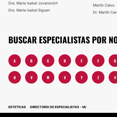
Dra. María Isabel Jovanovich
Martín Calvo
Dra. María Isabel Siguen
Dr. Martín Ca
BUSCAR ESPECIALISTAS POR N
A
B
C
D
E
F
G
U
V
W
X
Y
Z
#
ESTETICAS
DIRECTORIO DE ESPECIALISTAS - M