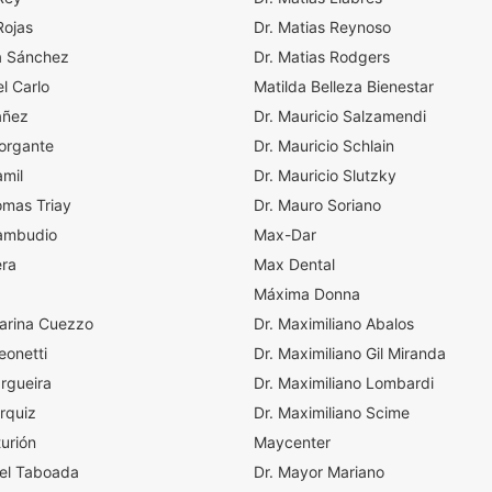
Rojas
Dr. Matias Reynoso
a Sánchez
Dr. Matias Rodgers
l Carlo
Matilda Belleza Bienestar
añez
Dr. Mauricio Salzamendi
organte
Dr. Mauricio Schlain
amil
Dr. Mauricio Slutzky
omas Triay
Dr. Mauro Soriano
Zambudio
Max-Dar
era
Max Dental
Máxima Donna
Karina Cuezzo
Dr. Maximiliano Abalos
eonetti
Dr. Maximiliano Gil Miranda
Orgueira
Dr. Maximiliano Lombardi
rquiz
Dr. Maximiliano Scime
urión
Maycenter
iel Taboada
Dr. Mayor Mariano