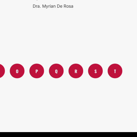
Dra. Myrian De Rosa
O
P
Q
R
S
T