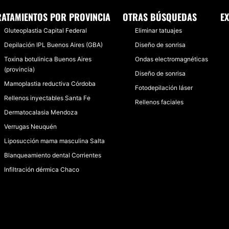
RATAMIENTOS POR PROVINCIA
OTRAS BÚSQUEDAS
E
Gluteoplastia Capital Federal
Eliminar tatuajes
Depilación IPL Buenos Aires (GBA)
Diseño de sonrisa
Toxina botulinica Buenos Aires
Ondas electromagnéticas
(provincia)
Diseño de sonrisa
Mamoplastia reductiva Córdoba
Fotodepilación láser
Rellenos inyectables Santa Fe
Rellenos faciales
Dermatocalasia Mendoza
Verrugas Neuquén
Liposucción mama masculina Salta
Blanqueamiento dental Corrientes
Infiltración dérmica Chaco