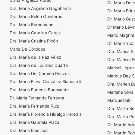
María Angelica Abreu
Dr. Mario Dec
Dra. Maria Angelica Nagahama
Dr. Mario Edu
Dra. María Belén Quinteros
Dr. Mario Gus
Dra. María Bornemann
Dr Mario Levin
Dra. María Catalina Gareis
Mario Magrini
Dra. María Cristina Picón
Dr. Mario Yud
María De Córdoba
Dra. Marisa S
Dra. María de la Paz Vélez
Dra. Marisol 
Dra. María de Lourdes Duarte
Marisol López
Dra. María Del Carmen Renzulli
Markus Day S
Dra. María Elena González Biancardi
Dra. Marlen Bu
Dra. María Eugenia Buonsante
Marlene Silva
Dr. Maria Fernanda Ferreyra
Marquezlab
Dra. María Fernanda Ruiz
Dra. Marta Be
Dra. María Florencia Hidalgo Heredia
Dra. Marta Pu
Dra. Maria Gabriela Plaza
Dr. Martin Ad
Dra. Marí­a Inés Juri
Dr. Martín Bo