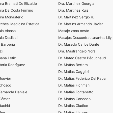
ura Bramati De Elizalde
Dra. Martínez Georgia
ura Da Costa Firmino
Dra. Martínez Ruiz
ura Monasterio
Dr. Martínez Sergio R.
cchesi Medicina Estetica
Dr. Martins Armando Javier
ula Alonso
Masaje zona oeste
la Deslizzi
Masajes Descontracturantes Lily
 Barberia
Dr. Masedo Carlos Dante
zi
Dra. Mastrangelo Nora
sana Letiz
Dr. Mateo Castro Béduchaud
toria Rodríguez
Dr. Matías Bertera
Dr. Matias Caggioli
Bouvier
Dr. Matias Federico Del Papa
 Chosco
Dr. Matias Fichman
Fernanda Daniele
Dr. Matias Fontanetto
 Gómez
Dr. Matías Gancedo
Rachid
Dr. Matias Giudice
Rey
Dr. Matías Llabres