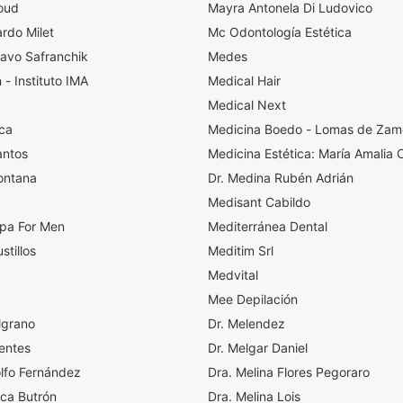
oud
Mayra Antonela Di Ludovico
ardo Milet
Mc Odontología Estética
tavo Safranchik
Medes
 - Instituto IMA
Medical Hair
Medical Next
ica
Medicina Boedo - Lomas de Za
antos
Medicina Estética: María Amalia 
Fontana
Dr. Medina Rubén Adrián
Medisant Cabildo
pa For Men
Mediterránea Dental
stillos
Meditim Srl
Medvital
Mee Depilación
lgrano
Dr. Melendez
entes
Dr. Melgar Daniel
olfo Fernández
Dra. Melina Flores Pegoraro
cca Butrón
Dra. Melina Lois