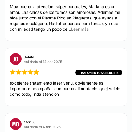
Criolipólisis
Muy buena la atención, súper puntuales, Mariana es un
amor. Las chicas de los turnos son amorosas. Además me
Medicina Ortomolecular
hice junto con el Plasma Rico en Plaquetas, que ayuda a
Hialuronidasa
regenerar colágeno, Radiofrecuencia para tensar, ya que
con mi edad tengo un poco de...
Leer más
DERMATOLOGÍA ESTÉTICA
Johita
JO
Eliminar cicatrices
Validada el 14 oct 2025
Hiperhidrosis
TRATAMIENTOS CELULITIS
Verrugas
Manchas de la piel
excelente tratamiento laser verju, obviamente es
importante acompañar con buena alimentacion y ejercicio
Rosácea
como todo, linda atencion
Tratamiento acné
BORRAR TATUAJES
Mon56
MO
Realizamos la remoción de tatuajes con Láser
Validada el 4 feb 2025
Harmony. Se requiere de varias sesiones cada 45 a