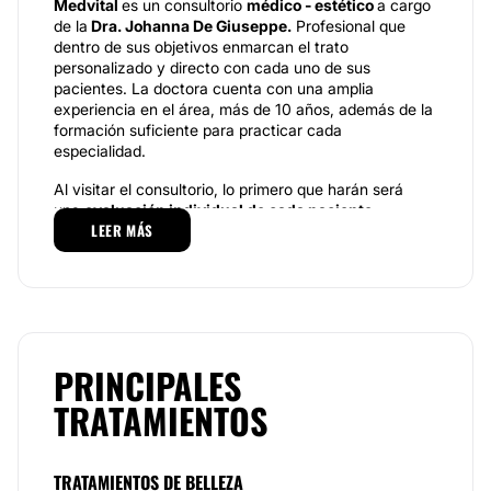
Medvital
es un consultorio
médico - estético
a cargo
de la
Dra.
Johann
a De
Giuseppe.
Profesional que
dentro de sus objetivos enmarcan el trato
personalizado y directo con cada uno de sus
pacientes. La doctora cuenta con una amplia
experiencia en el área, más de 10 años, además de la
formación suficiente para practicar cada
especialidad.
Al visitar el consultorio, lo primero que harán será
una
evaluación individual de cada paciente,
LEER MÁS
estableciendo objetivos claros para llegar a los
resultados deseados. Para ello contamos con la más
alta calidad en productos, aparatología y formación
profesional.
Especialidades
PRINCIPALES
En Medvital Estética y Salud se especializan en
Medicina estética y Medicina orthomolecular y
TRATAMIENTOS
antienvejecimiento. Ofrecen tratamientos en las
siguientes especialidades: full face con: Rellenos de
ácido hialurónico como labios, nariz, pómulos, Bótox,
Hidroxiapatita de calcio, Hilos tensores, tratamiento
TRATAMIENTOS DE BELLEZA