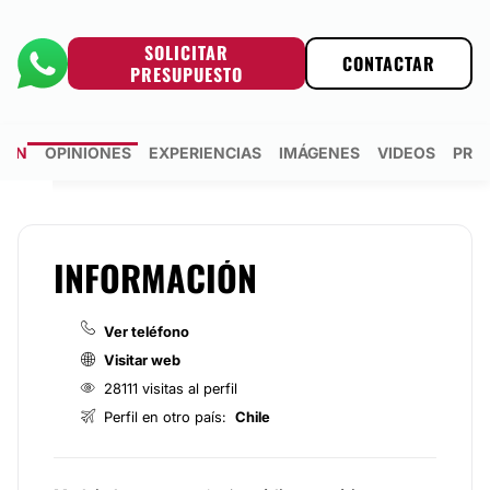
SOLICITAR
CONTACTAR
PRESUPUESTO
IÓN
OPINIONES
EXPERIENCIAS
IMÁGENES
VIDEOS
PRE
INFORMACIÓN
Ver teléfono
Visitar web
28111 visitas al perfil
Perfil en otro país:
Chile