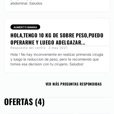
abdominal. Saludos
TRATAMIENTO ACNÉ
El acné es una enfermedad que afecta las glándulas
sebáceas. En la mayoría de los casos, las glándulas
AUMENTO MAMAS
son invadidas por la bacteria Propionibacterium
HOLA,TENGO 10 KG DE SOBRE PESO,PUEDO
acnes, responsable de la inflamación con supuración
(pústula). Hay varias formas de presentación:
OPERARME Y LUEGO ADELGAZAR...
comedones (puntos negros), pápulas y pústulas.
Respuesta del centro · 2 may 2021
Predomina en la adolescencia, aunque puede verse
Hola ! No hay inconveniente en realizar primerola cirugia
en la adultez. El tratamiento debe ser multifactorial,
y luego la reduccion de peso, pero te recomiendo que
desde comprimidos para eliminar la bacteria, dietas,
tomes esa decision con tu cirujano. Saludos!
limpiezas faciales, peelings y ozonoterapia.
CONTACTAR
VER MÁS PREGUNTAS RESPONDIDAS
ROSÁCEA
OFERTAS (4)
En MedVital realizamos tratamientos para la rosácea
con la última tecnología presente en el mercado: