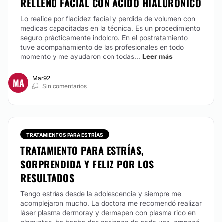
RELLENO FACIAL CON ÁCIDO HIALURONICO
mezcla médica compuesta por una concentración
alta de Oxigeno (O2) y una pequeña concentración
Lo realice por flacidez facial y perdida de volumen con
de Ozono (O3). Estos componentes ejercen dos
medicas capacitadas en la técnica. Es un procedimiento
efectos principales: la Oxidación y Oxigenación
seguro prácticamente indoloro. En el postratamiento
celular. Dando resultados beneficiosos para el
tuve acompañamiento de las profesionales en todo
organismo. El ozono se utiliza en una gran variedad
momento y me ayudaron con todas...
Leer más
de patologías, por sus propiedades antioxidante,
germicida, analgésica y antiinflamatoria. OXIGENA
LOS TEJIDOS
Mar92
MA
Sin comentarios
CONTACTAR
REJUVENECIMIENTO FACIAL
TRATAMIENTOS PARA ESTRÍAS
TRATAMIENTO PARA ESTRÍAS,
Actualmente, hay distintos métodos para aminorar las
SORPRENDIDA Y FELIZ POR LOS
marcas del tiempo. Se consigue una apariencia fresca
RESULTADOS
y renovada, aún manteniendo la anatomía y la
expresión natural del rostro. Las alternativas son
Tengo estrías desde la adolescencia y siempre me
múltiples, pasan por procedimientos rápidos y
acomplejaron mucho. La doctora me recomendó realizar
mínimamente invasivos, como Mesoterapia facial,
láser plasma dermoray y dermapen con plasma rico en
Mesorroller, aplicación de Toxina Botulínica A y de
plaquetas, he hecho dos sesiones de cada uno, empecé