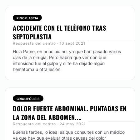
con varios tratamientos para su reducción, como:
mesoterapia corporal, ozonoterapia, solos o en
combinación con otros tratamientos como la
RINOPLASTIA
ultracavitación.
ACCIDENTE CON EL TELÉFONO TRAS
SEPTOPLASTIA
CONTACTAR
Respuesta del centro · 10 sept 2021
Hola Pame, en principio no, ya que han pasado varios
días de la cirugía. Pero habria que ver con qué
RADIOFRECUENCIA
intensidad fue el golpe y si te ha dejado algún
hematoma u otra lesión
Técnica que trabaja mediante radiaciones
electromagnéticas provocando un gran calentamiento
de los tejidos. Esto incrementa la circulación
sanguínea estimulando a los fibroblastos para la
creación de NUEVO COLÁGENO Y ELASTINA. Se
CRIOLIPÓLISIS
utiliza para tratamiento de flacidez cutánea, acné,
DOLOR FUERTE ABDOMINAL. PUNTADAS EN
celulitis. Es un tratamiento indoloro, no invasivo y
placentero.
LA ZONA DEL ABDOMEN....
Respuesta del centro · 24 may 2021
CONTACTAR
Buenas tardes, lo ideal es que consultes con un médico
ya que hay que evaluar otras causas del dolor