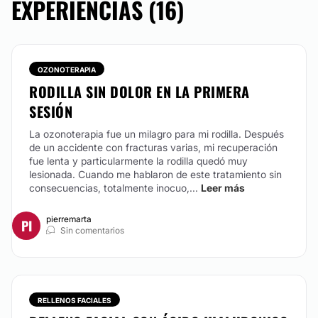
EXPERIENCIAS (16)
DRENAJE LINFÁTICO
OZONOTERAPIA
Es un masaje que favorece la circulación linfática y
RODILLA SIN DOLOR EN LA PRIMERA
venosa; evitando así que la linfa se acumule y cause
SESIÓN
retención de líquidos. Esto se debe a que el sistema
linfático, sobre el que se basa este tipo de drenaje,
La ozonoterapia fue un milagro para mi rodilla. Después
actúa como filtro para eliminar residuos patológicos
de un accidente con fracturas varias, mi recuperación
que causan daño al organismo. En nuestro consultorio
fue lenta y particularmente la rodilla quedó muy
es realizado por la Kinesióloga especialista en
lesionada. Cuando me hablaron de este tratamiento sin
drenajes.
consecuencias, totalmente inocuo,...
Leer más
CONTACTAR
pierremarta
PI
Sin comentarios
OZONOTERAPIA
Consiste en la utilización del gas Ozono como
RELLENOS FACIALES
elemento catalizador. En está practica se utiliza una