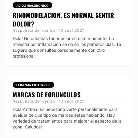
ÁCIDO HIALURÓNICO
RINOMODELACION, ES NORMAL SENTIR
MICRODERMOABRASIÓN
DOLOR?
Respuesta del centro · 10 sept 2021
Es un procedimiento estético no invasivo, un peeling
Hola! No deberías tener dolor en este momento. La
mecánico que elimina las capas más superficiales de
molestia por inflamación se da en los primeros días. Te
la piel, retira las células muertas, promoviendo la
sugiero que consultes personalmente con otro
regeneración celular, incrementando la producción de
profesional.
colágeno y elastina; otorgándole así, brillo y suavidad.
Es ideal para mantener la piel joven y limpia.
CONTACTAR
ELIMINAR CICATRICES
MARCAS DE FORUNCULOS
TRATAMIENTOS CELULITIS
Respuesta del centro · 10 sept 2021
Hola Andrea! Es necesario verte personalmente para
La "celulitis" es una degeneración particular del tejido
evaluar de qué tipo de marcas estás hablando. Hay
adiposo caracterizada en una primera fase, por la
variedad de tratamientos para mejorar el aspecto de la
reducción de la microcirculación localizada.
zona. Saludos!
Histológicamente se observa una destrucción de las
paredes capilares con estasis sanguínea. Constamos