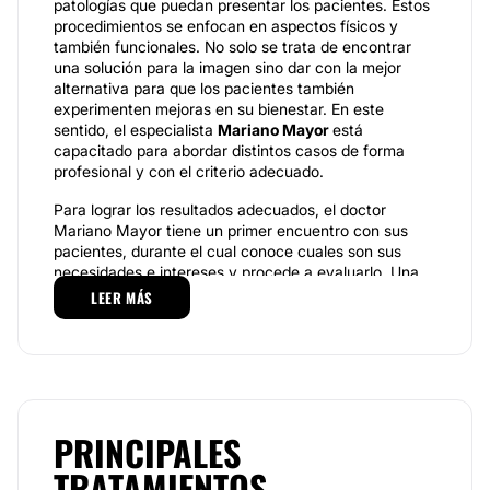
patologías que puedan presentar los pacientes. Estos
procedimientos se enfocan en aspectos físicos y
también funcionales. No solo se trata de encontrar
una solución para la imagen sino dar con la mejor
alternativa para que los pacientes también
experimenten mejoras en su bienestar. En este
sentido, el especialista
Mariano Mayor
está
capacitado para abordar distintos casos de forma
profesional y con el criterio adecuado.
Para lograr los resultados adecuados, el doctor
Mariano Mayor tiene un primer encuentro con sus
pacientes, durante el cual conoce cuales son sus
necesidades e intereses y procede a evaluarlo. Una
vez que lo analiza, establece un diagnóstico y explica
LEER MÁS
cuál debe ser el tratamiento a desarrollar para
alcanzar los mejores resultados. Es posible que en
esta etapa el especialista solicite distintos exámenes.
Especialidades.
Como cirujano plástico, el doctor Mariano Mayor
PRINCIPALES
realiza una amplia variedad de procedimientos y
TRATAMIENTOS
cuenta con un equipo de trabajo conformado por