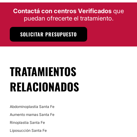
Reconstrucción mamaria
Contactá con centros Verificados
que
Posibilidad de videoconsulta:
Lifting
puedan ofrecerte el tratamiento.
Dermolipectomía
No
Mentoplastia
Financiación o facilidades de pago:
SOLICITAR PRESUPUESTO
Cirugía de pómulos
No
DERMATOLOGÍA ESTÉTICA
TRATAMIENTOS
Eliminar cicatrices
RELACIONADOS
MEDICINA ESTÉTICA
Abdominoplastía Santa Fe
Flebología
Aumento mamas Santa Fe
Rinoplastia Santa Fe
Liposucción Santa Fe