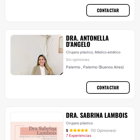
CONTACTAR
DRA. ANTONELLA
D’ANGELO
Cirujano plástico, Médico estético
Sin opiniones
Palermo , Palermo (Buenos Aires)
CONTACTAR
DRA. SABRINA LAMBOIS
Cirujano plástico
5
(10 Opiniones)
·
7 Experiencias