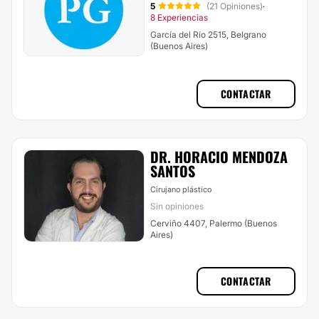
5
(21 Opiniones)
·
8 Experiencias
García del Río 2515, Belgrano
(Buenos Aires)
CONTACTAR
DR. HORACIO MENDOZA
SANTOS
Cirujano plástico
Sin opiniones
Cerviño 4407, Palermo (Buenos
Aires)
CONTACTAR