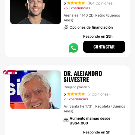
5
(164 Opiniones)
·
75 Experiencias
Arenales, 1140 2D, Retiro (Buenos
Aires)
Opciones de
financiación
Responde en
25h
CONTACTAR
DR. ALEJANDRO
SILVESTRE
Cirujano plástico
5
(7 Opiniones)
·
2 Experiencias
Av. Santa Fe 1731 , Recoleta (Buenos
Aires)
Aumento mamas
desde
US$4.000
Responde en
2h