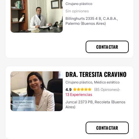
Cirujano plástico
Sin opiniones
Billinghurts 2335 4 B, C.A.B.A.,
Palermo (Buenos Aires)
CONTACTAR
DRA. TERESITA CRAVINO
Cirujano plástico, Médico estético
4.9
(85 Opiniones)
·
13 Experiencias
Juncal 2373 PB, Recoleta (Buenos
Aires)
CONTACTAR