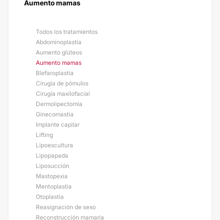
Aumento mamas
Todos los tratamientos
Abdominoplastía
Aumento glúteos
Aumento mamas
Blefaroplastia
Cirugía de pómulos
Cirugía maxilofacial
Dermolipectomía
Ginecomastia
Implante capilar
Lifting
Lipoescultura
Lipopapada
Liposucción
Mastopexia
Mentoplastia
Otoplastia
Reasignación de sexo
Reconstrucción mamaria