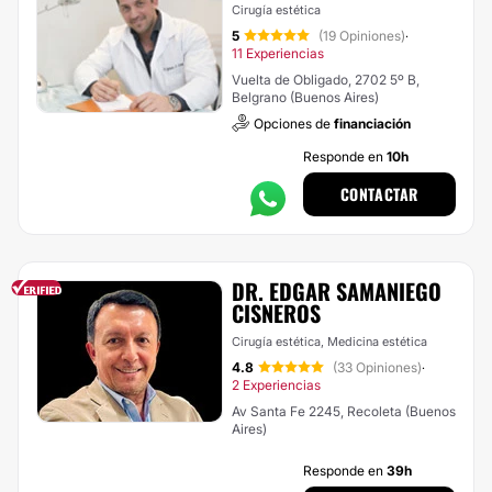
Cirugía estética
5
(19 Opiniones)
·
11 Experiencias
Vuelta de Obligado, 2702 5º B,
Belgrano (Buenos Aires)
Opciones de
financiación
Responde en
10h
CONTACTAR
DR. EDGAR SAMANIEGO
CISNEROS
Cirugía estética, Medicina estética
4.8
(33 Opiniones)
·
2 Experiencias
Av Santa Fe 2245, Recoleta (Buenos
Aires)
Responde en
39h