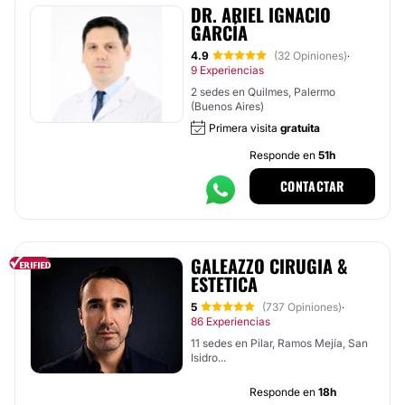
DR. ARIEL IGNACIO
GARCÍA
4.9
(32 Opiniones)
·
9 Experiencias
2 sedes en Quilmes, Palermo
(Buenos Aires)
Primera visita
gratuita
Responde en
51h
CONTACTAR
GALEAZZO CIRUGIA &
ESTETICA
5
(737 Opiniones)
·
86 Experiencias
11 sedes en Pilar, Ramos Mejía, San
Isidro...
Responde en
18h