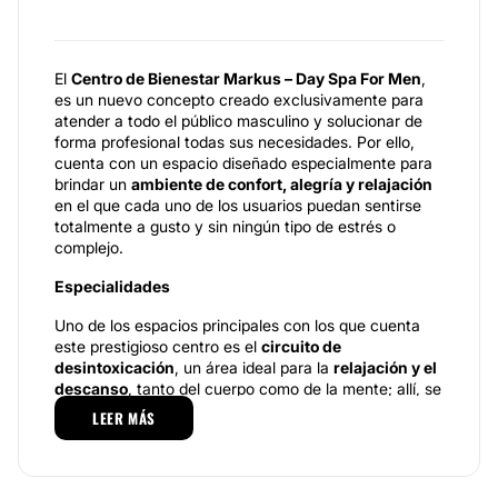
El
Centro de Bienestar Markus – Day Spa For Men
,
es un nuevo concepto creado exclusivamente para
atender a todo el público masculino y solucionar de
forma profesional todas sus necesidades. Por ello,
cuenta con un espacio diseñado especialmente para
brindar un
ambiente de confort, alegría y relajación
en el que cada uno de los usuarios puedan sentirse
totalmente a gusto y sin ningún tipo de estrés o
complejo.
Especialidades
Uno de los espacios principales con los que cuenta
este prestigioso centro es el
circuito de
desintoxicación
, un área ideal para la
relajación y el
descanso
, tanto del cuerpo como de la mente; allí, se
llevan a cabo procedimientos como la
higiene facial
,
LEER MÁS
un proceso que busca desintoxicar y oxigenar la piel
del rostro a través de técnicas como la
punta de
diamante
, los
peelings lactobionicos, las
mascarillas faciales,
etc., además de
rituales de