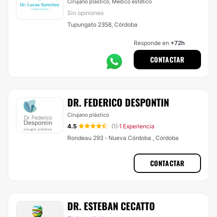
Cirujano plástico, Médico estético
Sin opiniones
Tupungato 2358, Córdoba
Responde en
+72h
CONTACTAR
DR. FEDERICO DESPONTIN
Cirujano plástico
4.5
(1)
1 Experiencia
·
Rondeau 293 - Nueva Córdoba , Córdoba
CONTACTAR
DR. ESTEBAN CECATTO