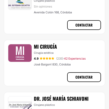
Cirujano plástico
Sin opiniones
Avenida Colón 168, Córdoba
CONTACTAR
MI CIRUGÍA
Cirugía estética
4.9
(235)
42 Experiencias
·
José Baigorrí 830, Córdoba
CONTACTAR
DR. JOSÉ MARÍA SCHIAVONI
Cirujano plástico