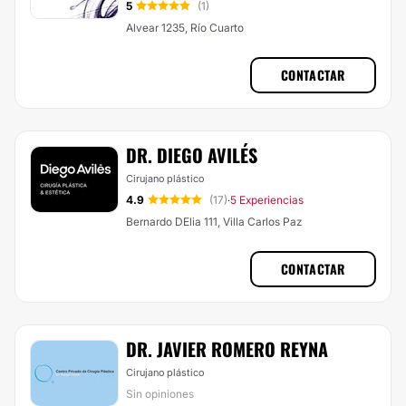
5
(1)
Alvear 1235, Río Cuarto
CONTACTAR
DR. DIEGO AVILÉS
Cirujano plástico
4.9
(17)
5 Experiencias
·
Bernardo DElia 111, Villa Carlos Paz
CONTACTAR
DR. JAVIER ROMERO REYNA
Cirujano plástico
Sin opiniones