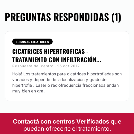
No
PREGUNTAS RESPONDIDAS (1)
Mesoterapia
Depilación láser
Dietas
Peeling
ELIMINAR CICATRICES
Microdermoabrasión
CICATRICES HIPERTROFICAS -
TRATAMIENTO CON INFILTRACIÓN...
Respuesta del centro · 25 oct 2017
Hola! Los tratamientos para cicatrices hipertrofiadas son
variados y depende de la localización y grado de
hipertrofia . Laser o radiofrecuencia fraccionada andan
muy bien en gral.
Contactá con centros Verificados
que
puedan ofrecerte el tratamiento.