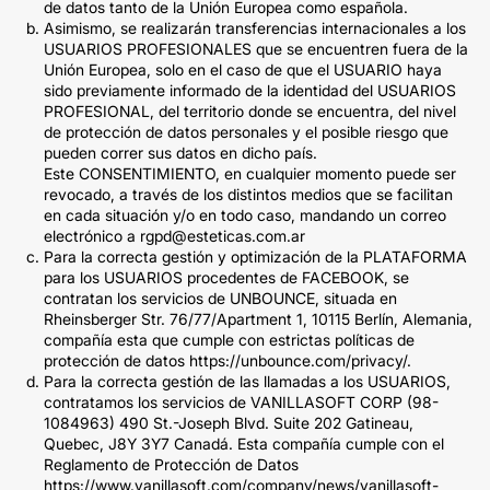
de datos tanto de la Unión Europea como española.
Asimismo, se realizarán transferencias internacionales a los
USUARIOS PROFESIONALES que se encuentren fuera de la
Unión Europea, solo en el caso de que el USUARIO haya
sido previamente informado de la identidad del USUARIOS
PROFESIONAL, del territorio donde se encuentra, del nivel
de protección de datos personales y el posible riesgo que
pueden correr sus datos en dicho país.
Este CONSENTIMIENTO, en cualquier momento puede ser
revocado, a través de los distintos medios que se facilitan
en cada situación y/o en todo caso, mandando un correo
electrónico a rgpd@esteticas.com.ar
Para la correcta gestión y optimización de la PLATAFORMA
para los USUARIOS procedentes de FACEBOOK, se
contratan los servicios de UNBOUNCE, situada en
Rheinsberger Str. 76/77/Apartment 1, 10115 Berlín, Alemania,
compañía esta que cumple con estrictas políticas de
protección de datos https://unbounce.com/privacy/.
Para la correcta gestión de las llamadas a los USUARIOS,
contratamos los servicios de VANILLASOFT CORP (98-
1084963) 490 St.-Joseph Blvd. Suite 202 Gatineau,
Quebec, J8Y 3Y7 Canadá. Esta compañía cumple con el
Reglamento de Protección de Datos
https://www.vanillasoft.com/company/news/vanillasoft-