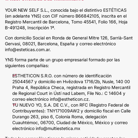
YOUR NEW SELF S.L., conocida bajo el distintivo ESTÉTICAS
(en adelante YNS) con CIF número B66842105, inscrita en el
Registro Mercantil de Barcelona, Tomo 45541, Folio 166, Hoja
B-491248, Inscripción 1ª.
Con domicilio Social en Ronda de General Mitre 126, Sarrià-Sant
Gervasi, 08021, Barcelona, España y correo electrónico
info@esteticas.com.ar.
YNS forma parte de un grupo empresarial formado por las
siguientes compañías:
ESTHETICON S.R.O. con número de identificación
25044567 y domicilio en Hvězdova 1716/2b, Nusle, 140 00
Praha 4, República Checa, registrada en Registro Mercantil
de Regional Court in Ústí nad Labem, File No.: C 14604 y
correo electrónico info@estheticon.cz.
TU NUEVO YO, S.A. DE C.V., con RFC (Registro Federal de
Contribuyentes): TNY171009AW2 y domicilio fiscal en Calle
Durango 263, piso 6, Colonia Roma, delegación
Cuauhtémoc, 06700, Ciudad de México, México y correo
electrónico info@multiestetica.mx