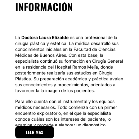
INFORMACIÓN
La
Doctora Laura Elizalde
es una profesional de la
cirugía plástica y estética. La médica desarrolló sus
conocimientos iniciales en la Facultad de Ciencias
Médicas de Buenos Aires. Con esta base, la
especialista continuó su formación en Cirugía General
en la residencia del Hospital Ramos Mejía, donde
posteriormente realizaría sus estudios en Cirugía
Plástica. Su preparación académica y práctica avalan
sus conocimientos y procedimientos, orientados a
favorecer la la imagen de los pacientes.
Para ello cuenta con el instrumental y los equipos
médicos necesarios. Todo comienza con un primer
encuentro exploratorio, en el que la especialista
conoce cuáles son los intereses del paciente, lo
examina y procede a elaborar un diagnóstico.
Abarcado este proceso, la
Doctora Laura Elizalde
LEER MÁS
explicará cuál es el método adecuado para satisfacer