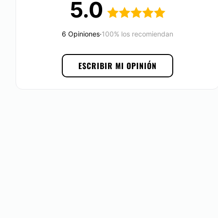
5.0
La
Doctora Maria Lucchesi
y su cuerpo de médicos atiend
Palermo en la Ciudad Autónoma de Buenos Aires.
6 Opiniones
·
100% los recomiendan
Posibilidad de videoconsulta:
No
ESCRIBIR MI OPINIÓN
Financiación o facilidades de pago:
Sí