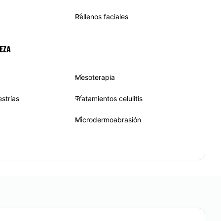
Rellenos faciales
EZA
Mesoterapia
strías
Tratamientos celulitis
Microdermoabrasión
Peeling
Presoterapia
CA