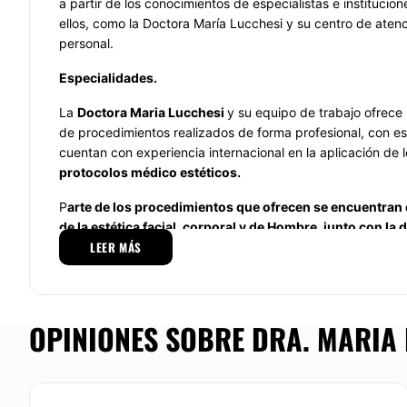
a partir de los conocimientos de especialistas e instituci
ellos, como la Doctora María Lucchesi y su centro de aten
personal.
Especialidades.
La
Doctora Maria Lucchesi
y su equipo de trabajo ofrece
de procedimientos realizados de forma profesional, con es
cuentan con experiencia internacional en la aplicación de
protocolos médico estéticos.
P
arte de los procedimientos que ofrecen se encuentran 
de la estética facial, corporal y de Hombre, junto con la 
LEER MÁS
especialistas que trabajan dentro de esta institución ti
absoluta en la búsqueda de resultados positivos para fa
imagen como las diversas necesidades que planteen sus
La atención durante las distintas etapas de atención es p
OPINIONES SOBRE DRA. MARIA 
momento para poder garantizar los procedimientos adecu
criterio de los especialistas médicos y las necesidades de 
Localización.