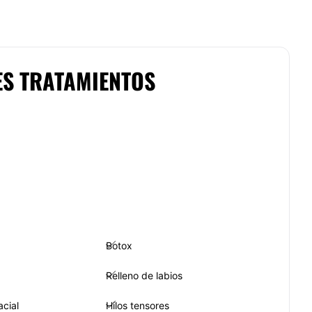
ES TRATAMIENTOS
Botox
Relleno de labios
acial
Hilos tensores