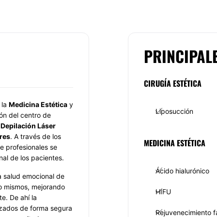
PRINCIPAL
CIRUGÍA ESTÉTICA
 la
Medicina Estética
y
Liposucción
ón del centro de
 Depilación Láser
res
. A través de los
MEDICINA ESTÉTICA
e profesionales se
al de los pacientes.
Ácido hialurónico
a salud emocional de
igo mismos, mejorando
HIFU
e. De ahí la
izados de forma segura
Rejuvenecimiento f