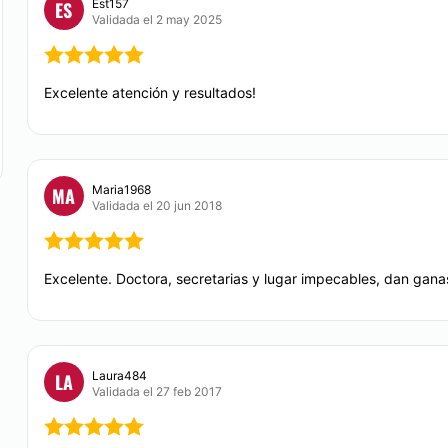
Manchas de la piel
Est157
ES
Validada el 2 may 2025
e en el barrio de
Tratamiento acné
Excelente atención y resultados!
MEDICINA ESTÉTICA
Adiposidad Localizada 
estéticos del mercado 
personalizado.
Maria1968
MA
Validada el 20 jun 2018
CONTACTAR
Excelente. Doctora, secretarias y lugar impecables, dan ganas
Laura484
LA
Validada el 27 feb 2017