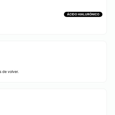
Rosácea
ÁCIDO HIALURÓNICO
- Combinación de los últimos tratamientos médicos /
para lograr efectivos resultados. Tratamiento
 de volver.