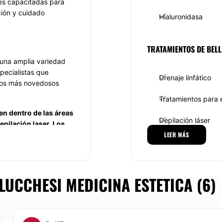
ones capacitadas para
ción y cuidado
Hialuronidasa
TRATAMIENTOS DE BELL
 una amplia variedad
pecialistas que
Drenaje linfático
 los más novedosos
Tratamientos para e
en dentro de las áreas
Depilación láser
depilación laser. Los
enen una vocación
LEER MÁS
Ultracavitación
vorecer tanto la
 pacientes.
Radiofrecuencia
ersonalizada en todo
LUCCHESI MEDICINA ESTETICA (6)
ados con base en el
DERMATOLOGÍA ESTÉTI
los pacientes.