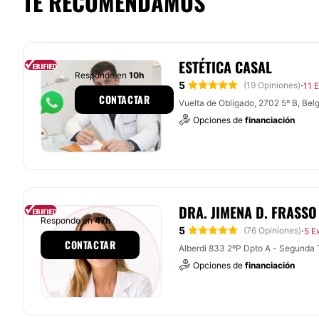
TE RECOMENDAMOS
ESTÉTICA CASAL
Responde en
10h
5
·
(19 Opiniones)
11 
CONTACTAR
Vuelta de Obligado, 2702 5º B, Bel
Opciones de
financiación
DRA. JIMENA D. FRASSO
Responde en
47h
5
·
(76 Opiniones)
5 E
CONTACTAR
Alberdi 833 2ºP Dpto A - Segunda T
Opciones de
financiación