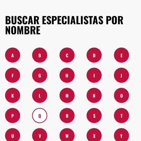
BUSCAR ESPECIALISTAS POR
NOMBRE
A
B
C
D
E
F
G
H
I
J
K
L
M
N
O
P
Q
R
S
T
U
V
W
X
Y