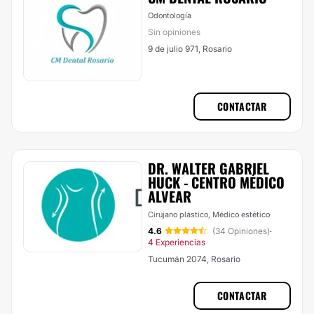
Odontología
Sin opiniones
9 de julio 971, Rosario
CONTACTAR
DR. WALTER GABRIEL
HUCK - CENTRO MÉDICO
ALVEAR
Cirujano plástico, Médico estético
4.6
(34 Opiniones)
·
4 Experiencias
Tucumán 2074, Rosario
CONTACTAR