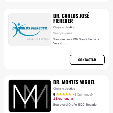
DR. CARLOS JOSÉ
FIEREDER
Cirujano plástico
Sin opiniones
San lorenzo 2299, Santa Fe de la
Vera Cruz
CONTACTAR
DR. MONTES MIGUEL
Cirujano plástico
5
(4 Opiniones)
·
2 Experiencias
Boulevard Oroño 1520, Rosario