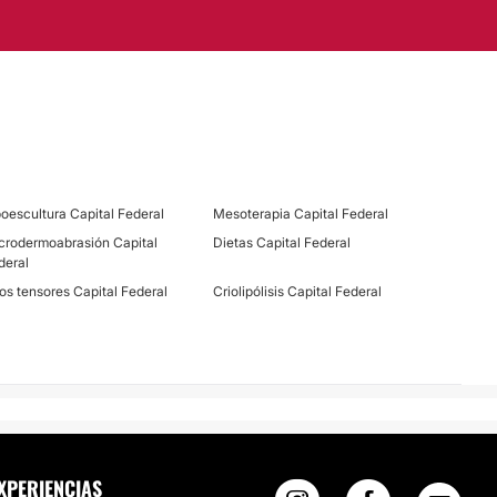
Tratamiento acné
Implante capilar
poescultura Capital Federal
Mesoterapia Capital Federal
crodermoabrasión Capital
Dietas Capital Federal
deral
los tensores Capital Federal
Criolipólisis Capital Federal
XPERIENCIAS