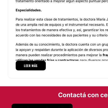
tratamiento orientado a mejorar algún aspecto puntual pero 
Especialidades.
Para realizar esta clase de tratamientos, la doctora María 
de una amplia red de equipos y el instrumental necesario. E
los tratamientos de manera efectiva y, así, garantizar los r
acuerdo con las necesidades de sus pacientes y su criterio
Además de su conocimiento, la doctora cuenta con un grup
la apoyan y respaldan durante la aplicación de diversos pr
manera pueden realizar procedimientos para mejorar la
fra
utilizan las vendas frías y contractoras
para diversos pro
LEER MÁS
parte de su oferta de servicios dentro de los
tratamientos 
disponen para sus pacientes.
Además de esto, realizan tratamientos con
botox, plasma r
rellenos con ácido hialurónico, ofrecen depilación definit
servicios que se adecuan al cuidado corporal y de la piel
Contactá con ce
realiza de forma personalizada y bajo el asesoramiento de 
del centro.