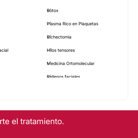
Botox
Plasma Rico en Plaquetas
Bichectomia
acial
Hilos tensores
Medicina Ortomolecular
Rellenos faciales
CA
Verrugas
e el tratamiento.
Vitiligo