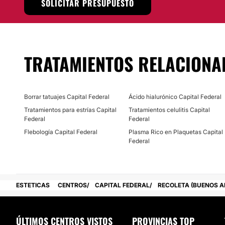
SOLICITAR PRESUPUESTO
Localización.
El consultorio de la doctora
María Julieta Lopez
se encuent
Recoleta
, en la
Ciudad Autónoma de Buenos Aires.
Posibilidad de videoconsulta:
TRATAMIENTOS RELACIONA
No
Financiación o facilidades de pago:
Borrar tatuajes Capital Federal
Ácido hialurónico Capital Federal
No
Tratamientos para estrías Capital
Tratamientos celulitis Capital
Federal
Federal
Flebología Capital Federal
Plasma Rico en Plaquetas Capital
Federal
ESTETICAS
CENTROS
CAPITAL FEDERAL
RECOLETA (BUENOS AI
ÚLTIMOS CENTROS VISTOS
PROVINCIAS TOP