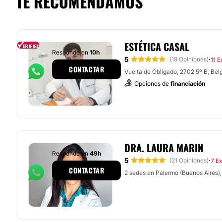
TE RECOMENDAMOS
ESTÉTICA CASAL
Responde en
10h
5
·
(19 Opiniones)
11 E
CONTACTAR
Vuelta de Obligado, 2702 5º B, Bel
Opciones de
financiación
DRA. LAURA MARIN
Responde en
49h
5
·
(21 Opiniones)
7 E
CONTACTAR
2 sedes en Palermo (Buenos Aires),