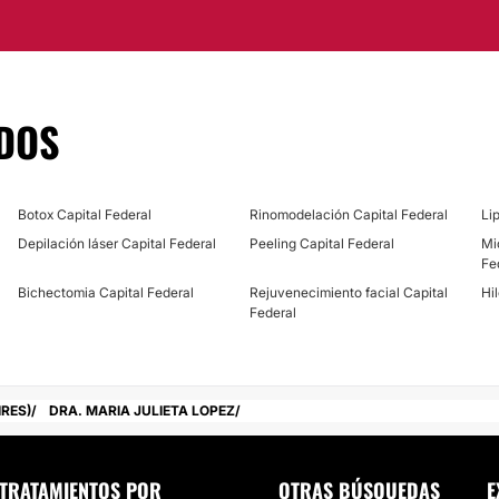
Rosácea
ra en el barrio de
CIRUGÍA ESTÉTICA
DOS
Lipoescultura
Botox Capital Federal
Rinomodelación Capital Federal
Li
Depilación láser Capital Federal
Peeling Capital Federal
Mi
Fe
Bichectomia Capital Federal
Rejuvenecimiento facial Capital
Hi
Federal
RES)
DRA. MARIA JULIETA LOPEZ
TRATAMIENTOS POR
OTRAS BÚSQUEDAS
E