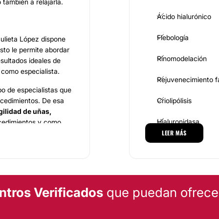
también a relajarla.
Ácido hialurónico
Flebología
Julieta López dispone
sto le permite abordar
Rinomodelación
esultados ideales de
 como especialista.
Rejuvenecimiento f
o de especialistas que
ocedimientos. De esa
Criolipólisis
gilidad de uñas,
Hialuronidasa
cedimientos y como
corporales
que
LEER MÁS
DERMATOLOGÍA ESTÉTI
ico en plaquetas, los
iva, entre otros
Lunares
. Cada uno de ellos se
ntros Verificados
que puedan ofrecert
uno de los especialistas
Manchas de la piel