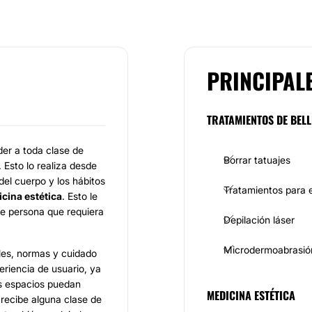
PRINCIPAL
TRATAMIENTOS DE BELL
er a toda clase de
Borrar tatuajes
 Esto lo realiza desde
del cuerpo y los hábitos
Tratamientos para e
cina estética
. Esto le
 de persona que requiera
Depilación láser
Microdermoabrasió
oles, normas y cuidado
eriencia de usuario, ya
us espacios puedan
MEDICINA ESTÉTICA
 recibe alguna clase de