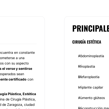
PRINCIPAL
CIRUGÍA ESTÉTICA
 encuentra en constante
Abdominoplastía
 someterse a una
chos con su aspecto
Rinoplastia
 el verse y sentirse
s esperados sean
Blefaroplastia
ente certificado
con
Implante capilar
ugía Plástica, Estética
Aumento glúteos
a de Cirugía Plástica,
ad de Zaragoza, ciudad
Reconstrucción ma