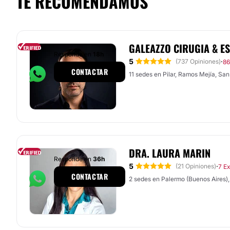
TE RECOMENDAMOS
GALEAZZO CIRUGIA & ES
Responde en
18h
5
·
(737 Opiniones)
86
CONTACTAR
11 sedes en Pilar, Ramos Mejía, San I
DRA. LAURA MARIN
Responde en
36h
5
·
(21 Opiniones)
7 E
CONTACTAR
2 sedes en Palermo (Buenos Aires),