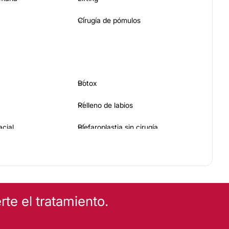
Cirugía de pómulos
Botox
Relleno de labios
acial
Blefaroplastia sin cirugía
Rellenos faciales
te el tratamiento.