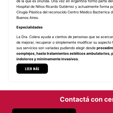
de la que es oriunda. Una vez en Argentina formó parte de
Hospital de Niños Ricardo Gutiérrez y actualmente forma pa
Cirugía Plástica del reconocido Centro Médico Bazterrica d
Buenos Aires.
Especialidades
La Dra. Colera ayuda a cientos de personas que se acerca
de mejorar, recuperar o simplemente modificar su aspecto f
sus servicios son variadas pudiendo elegir desde
procedim
complejos, hasta tratamientos estéticos ambulatorios, 
indoloros y mínimamente invasivos
.
LEER MÁS
La relación médico-paciente juega un rol imprescindible y a
expectativas deseadas por ellos requiere de responsabilida
sensibilidad. Por eso, la Dra. Colera trata a
cada uno de su
integral y personalizada
. Cada consulta está cargada no s
objetividad, sino de una increíble empatía y calidez humana
Contactá con ce
Equipo
Todo el personal que trabaja junto a la Dra. Cólera, se dest