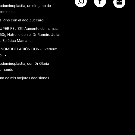
bdominoplastia, un cirujano de
xcelencia
a Rino con el doc Zuccardi
UPER FELIZ!!!! Aumento de mamas
50g Natrelle con el Dr Raneiro Julian
e Estética Mamaria.
INOMODELACIÓN CON Juvederm
olux
bdominoplastia, con Dr Glaria
ernando
na de mis mejores decisiones