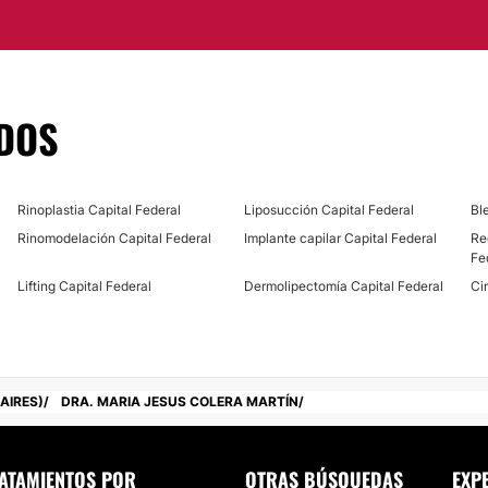
ctualización profesional
tos a todos los
mpañar con absoluto
DOS
mportante contar con
ra. Colera opera en la
Rinoplastia Capital Federal
Liposucción Capital Federal
Bl
lógicos de última
Rinomodelación Capital Federal
Implante capilar Capital Federal
Re
Fe
Lifting Capital Federal
Dermolipectomía Capital Federal
Ci
AIRES)
DRA. MARIA JESUS COLERA MARTÍN
ATAMIENTOS POR
OTRAS BÚSQUEDAS
EXP