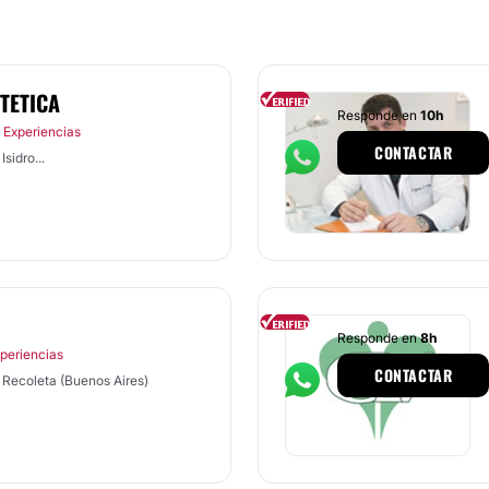
TETICA
Responde en
10h
 Experiencias
CONTACTAR
sidro...
Responde en
8h
xperiencias
CONTACTAR
 Recoleta (Buenos Aires)