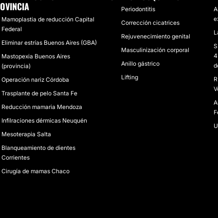
OVINCIA
Periodontitis
A
e
Mamoplastia de reducción Capital
Corrección cicatrices
Federal
L
Rejuvenecimiento genital
Eliminar estrías Buenos Aires (GBA)
S
Masculinización corporal
4
Mastopexia Buenos Aires
Anillo gástrico
d
(provincia)
Lifting
R
Operación nariz Córdoba
V
Trasplante de pelo Santa Fe
A
Reducción mamaria Mendoza
F
Infilraciones dérmicas Neuquén
U
Mesoterapia Salta
Blanqueamiento de dientes
Corrientes
Cirugía de mamas Chaco