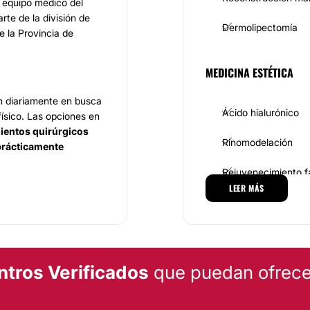
l equipo médico del
rte de la división de
Dermolipectomía
e la Provincia de
MEDICINA ESTÉTICA
n diariamente en busca
Ácido hialurónico
ísico. Las opciones en
ientos quirúrgicos
Rinomodelación
prácticamente
Rejuvenecimiento f
lcanzar las
LEER MÁS
Hialuronidasa
d, experiencia y
s pacientes de forma
olo de una gran ética y
.
ntros Verificados
que puedan ofrecer
aca por su trayectoria