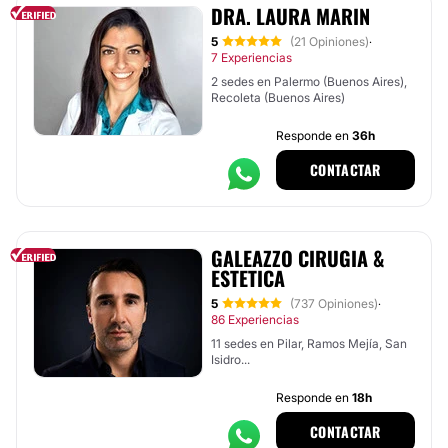
DRA. LAURA MARIN
5
(21 Opiniones)
·
7 Experiencias
2 sedes en Palermo (Buenos Aires),
Recoleta (Buenos Aires)
Responde en
36h
CONTACTAR
GALEAZZO CIRUGIA &
ESTETICA
5
(737 Opiniones)
·
86 Experiencias
11 sedes en Pilar, Ramos Mejía, San
Isidro...
Responde en
18h
CONTACTAR