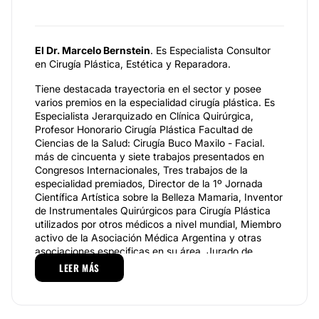
El Dr. Marcelo Bernstein
. Es Especialista Consultor
en Cirugía Plástica, Estética y Reparadora.
Tiene destacada trayectoria en el sector y posee
varios premios en la especialidad cirugía plástica. Es
Especialista Jerarquizado en Clínica Quirúrgica,
Profesor Honorario Cirugía Plástica Facultad de
Ciencias de la Salud: Cirugía Buco Maxilo - Facial.
más de cincuenta y siete trabajos presentados en
Congresos Internacionales, Tres trabajos de la
especialidad premiados, Director de la 1º Jornada
Científica Artística sobre la Belleza Mamaria, Inventor
de Instrumentales Quirúrgicos para Cirugía Plástica
utilizados por otros médicos a nivel mundial, Miembro
activo de la Asociación Médica Argentina y otras
asociaciones especificas en su área. Jurado de
trabajos de la especialidad, Autor del libro Residuos
LEER MÁS
Artísticos Quirúrgicos. Conferencista internacional,
Artista Plástico auspiciado por Ministerio de Cultura
de la Ciudad de Buenos Aires e Instituto Cultural de la
Provincia de Buenos Aires.