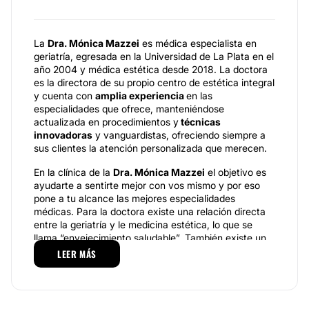
La
Dra. Mónica Mazzei
es médica especialista en
geriatría, egresada en la Universidad de La Plata en el
año 2004 y médica estética desde 2018. La doctora
es la directora de su propio centro de estética integral
y cuenta con
amplia experiencia
en las
especialidades que ofrece, manteniéndose
actualizada en procedimientos y
técnicas
innovadoras
y vanguardistas, ofreciendo siempre a
sus clientes la atención personalizada que merecen.
En la clínica de la
Dra. Mónica Mazzei
el objetivo es
ayudarte a sentirte mejor con vos mismo y por eso
pone a tu alcance las mejores especialidades
médicas. Para la doctora existe una relación directa
entre la geriatría y le medicina estética, lo que se
llama “envejecimiento saludable”. También existe un
tratamiento preventivo en medicina estética, y es
LEER MÁS
evitar los efectos del paso de los años con sus
diferentes tratamientos.
Especialidades