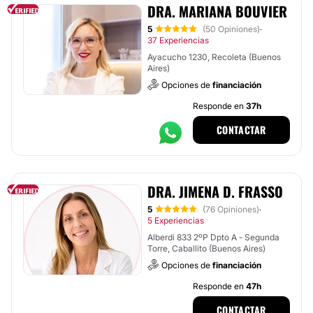
DRA. MARIANA BOUVIER
5
(50 Opiniones)
·
37 Experiencias
Ayacucho 1230, Recoleta (Buenos
Aires)
Opciones de
financiación
Responde en
37h
CONTACTAR
DRA. JIMENA D. FRASSO
5
(76 Opiniones)
·
5 Experiencias
Alberdi 833 2ºP Dpto A - Segunda
Torre, Caballito (Buenos Aires)
Opciones de
financiación
Responde en
47h
CONTACTAR