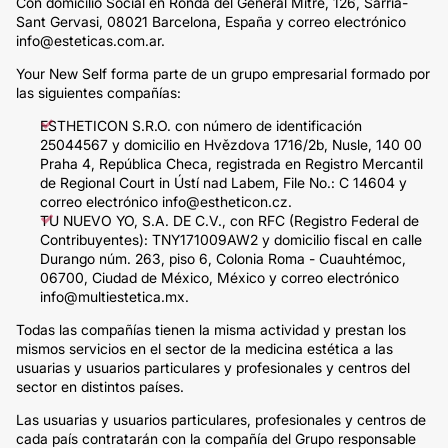
Con domicilio Social en Ronda del General Mitre, 126, Sarrià-
Sant Gervasi, 08021 Barcelona, España y correo electrónico
info@esteticas.com.ar.
Your New Self forma parte de un grupo empresarial formado por
las siguientes compañías:
ESTHETICON S.R.O. con número de identificación
25044567 y domicilio en Hvězdova 1716/2b, Nusle, 140 00
Praha 4, República Checa, registrada en Registro Mercantil
de Regional Court in Ústí nad Labem, File No.: C 14604 y
correo electrónico info@estheticon.cz.
TU NUEVO YO, S.A. DE C.V., con RFC (Registro Federal de
Contribuyentes): TNY171009AW2 y domicilio fiscal en calle
Durango núm. 263, piso 6, Colonia Roma - Cuauhtémoc,
06700, Ciudad de México, México y correo electrónico
info@multiestetica.mx.
Todas las compañías tienen la misma actividad y prestan los
mismos servicios en el sector de la medicina estética a las
usuarias y usuarios particulares y profesionales y centros del
sector en distintos países.
Las usuarias y usuarios particulares, profesionales y centros de
cada país contratarán con la compañía del Grupo responsable