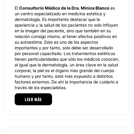
El
Consultorio Médico de la Dra. Mínica Blanco
es
un centro especializado en medicina estética y
dermatología. Es importante destacar que la
apariencia y la salud de los pacientes no solo influyen
en la imagen del paciente, sino que también en su
relación consigo mismo, al tener efectos positivos en
su autoestima. Este es uno de los aspectos
importantes y por tanto, solo debe ser desarrollado
por personal capacitado. Los tratamientos estéticos
tienen particularidades que sólo los médicos conocen,
al igual que la dermatología, un área clave en la salud
corporal, la piel es el órgano más grande del cuerpo
humano y por tanto, está más expuesto a distintos
factores externos. De ahí la importancia de cuidarlo a
través de los especialistas.
Especialidades
LEER MÁS
A través de los conocimientos de la
Dra. Mónica B.
Blanco
ofrece una variedad de tratamientos que le
permiten atender diversos casos y pacientes. Entre
sus servicios están aplicación de bótox, rellenos de
ácido hialurónico Juvéderm, plasma rico en