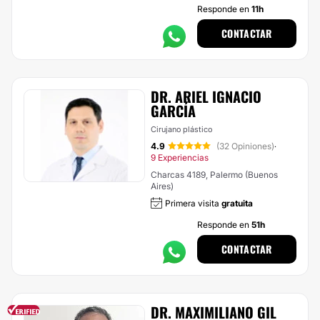
Responde en
11h
CONTACTAR
DR. ARIEL IGNACIO
GARCÍA
Cirujano plástico
4.9
(32 Opiniones)
·
9 Experiencias
Charcas 4189, Palermo (Buenos
Aires)
Primera visita
gratuita
Responde en
51h
CONTACTAR
DR. MAXIMILIANO GIL