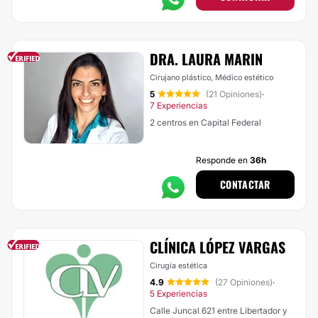
DRA. LAURA MARIN
Cirujano plástico, Médico estético
5
(21 Opiniones)
·
7 Experiencias
2 centros en Capital Federal
Responde en
36h
CONTACTAR
CLÍNICA LÓPEZ VARGAS
Cirugía estética
4.9
(27 Opiniones)
·
5 Experiencias
Calle Juncal 621 entre Libertador y