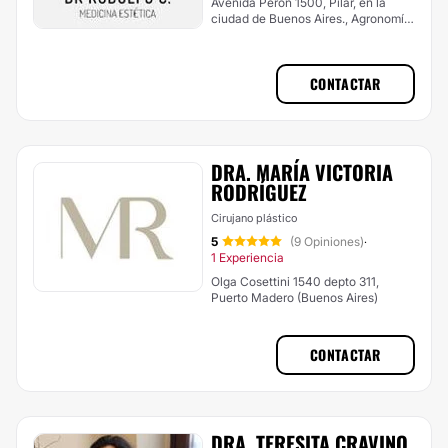
Avenida Perón 1500, Pilar, en la
ciudad de Buenos Aires., Agronomía
(Buenos Aires)
CONTACTAR
DRA. MARÍA VICTORIA
RODRÍGUEZ
Cirujano plástico
5
(9 Opiniones)
·
1 Experiencia
Olga Cosettini 1540 depto 311,
Puerto Madero (Buenos Aires)
CONTACTAR
DRA. TERESITA CRAVINO