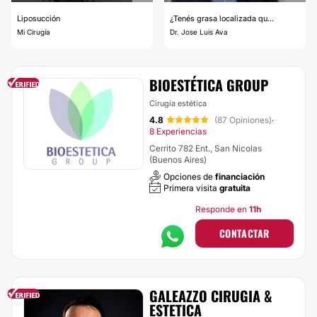
Liposucción
¿Tenés grasa localizada qu...
Mi Cirugía
Dr. Jose Luis Ava
BIOESTÉTICA GROUP
Cirugía estética
4.8
(87 Opiniones)
·
8 Experiencias
Cerrito 782 Ent., San Nicolas
(Buenos Aires)
Opciones de
financiación
Primera visita
gratuita
Responde en
11h
CONTACTAR
GALEAZZO CIRUGIA &
ESTETICA