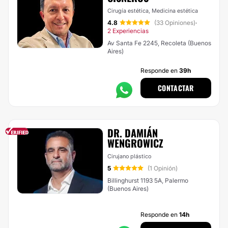
Cirugía estética, Medicina estética
4.8
(33 Opiniones)
·
2 Experiencias
Av Santa Fe 2245, Recoleta (Buenos
Aires)
Responde en
39h
CONTACTAR
DR. DAMIÁN
WENGROWICZ
Cirujano plástico
5
(1 Opinión)
Billinghurst 1193 5A, Palermo
(Buenos Aires)
Responde en
14h