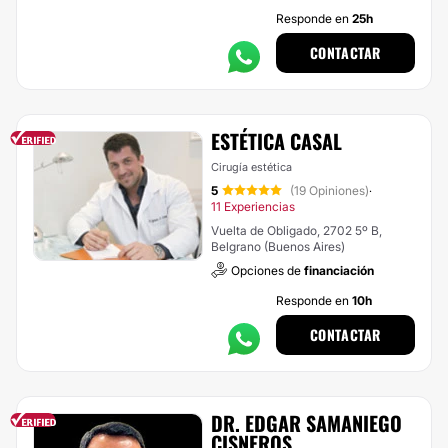
Responde en
25h
CONTACTAR
ESTÉTICA CASAL
Cirugía estética
5
(19 Opiniones)
·
11 Experiencias
Vuelta de Obligado, 2702 5º B,
Belgrano (Buenos Aires)
Opciones de
financiación
Responde en
10h
CONTACTAR
DR. EDGAR SAMANIEGO
CISNEROS