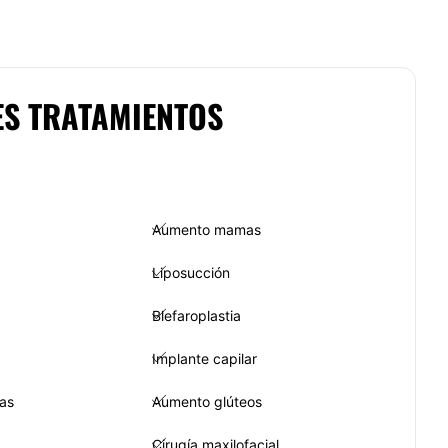
ES TRATAMIENTOS
Aumento mamas
Liposucción
Blefaroplastia
Implante capilar
as
Aumento glúteos
Cirugía maxilofacial