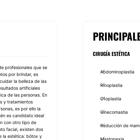
PRINCIPAL
CIRUGÍA ESTÉTICA
de profesionales que se
Abdominoplastía
os por brindar, es
uidar la belleza de las
Rinoplastia
sultados artificiales
tica de las personas. En
Otoplastia
s y tratamientos
onas, es por ello la
Ginecomastia
ién es candidato ideal
ón con otro tipo de
Reducción de mam
to facial, existen dos
la estética: bótox y
Mastopexia