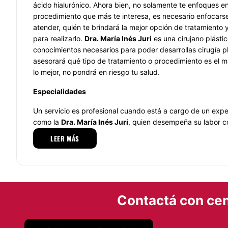
ácido hialurónico. Ahora bien, no solamente te enfoques en 
procedimiento que más te interesa, es necesario enfocarse
atender, quién te brindará la mejor opción de tratamiento 
para realizarlo.
Dra. Marí­a Inés Juri
es una cirujano plástic
conocimientos necesarios para poder desarrollas cirugía plá
asesorará qué tipo de tratamiento o procedimiento es el m
lo mejor, no pondrá en riesgo tu salud.
Especialidades
Un servicio es profesional cuando está a cargo de un exper
como la
Dra. Marí­a Inés Juri
, quien desempeña su labor c
dedicación y con destreza. Además, no lleva a cabo su labo
LEER MÁS
un diagnóstico, puesto que no va a esperar a poner en rie
pacientes.
Equipo
Dra. Marí­a Inés Juri
es especialista en medicina estética,
Contactá con cen
resultados y ello lo logra porque su labor la realiza con co
mejores herramientas que existen para desempeñar su tra