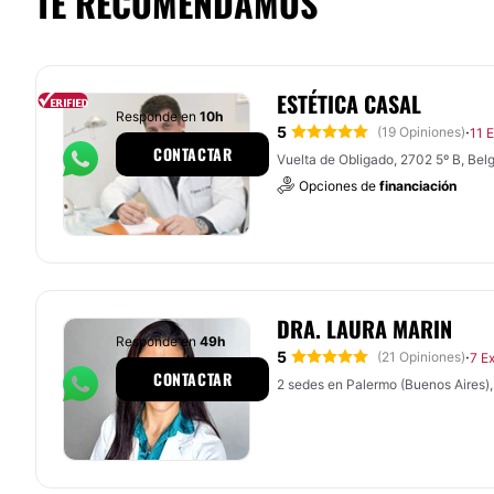
TE RECOMENDAMOS
ESTÉTICA CASAL
Responde en
10h
5
·
(19 Opiniones)
11 
CONTACTAR
Vuelta de Obligado, 2702 5º B, Bel
Opciones de
financiación
DRA. LAURA MARIN
Responde en
49h
5
·
(21 Opiniones)
7 E
CONTACTAR
2 sedes en Palermo (Buenos Aires),