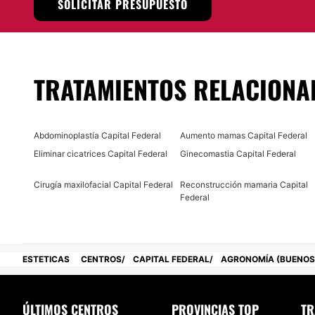
SOLICITAR PRESUPUESTO
Localización
Dra. Marí­a Inés Juri
se encuentra situado en Buenos Aires
Posibilidad de videoconsulta:
TRATAMIENTOS RELACIONA
No
Financiación o facilidades de pago:
Abdominoplastía Capital Federal
Aumento mamas Capital Federal
No
Eliminar cicatrices Capital Federal
Ginecomastia Capital Federal
Cirugía maxilofacial Capital Federal
Reconstrucción mamaria Capital
Federal
ESTETICAS
CENTROS
CAPITAL FEDERAL
AGRONOMÍA (BUENOS 
ÚLTIMOS CENTROS
PROVINCIAS TOP
TR