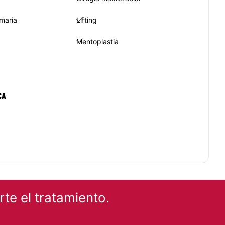
maria
Lifting
Mentoplastia
CA
te el tratamiento.