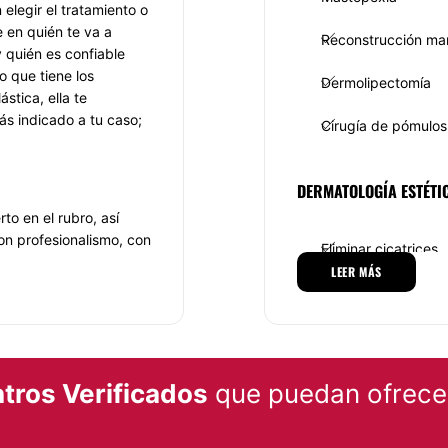
elegir el tratamiento o
 en quién te va a
Reconstrucción ma
y quién es confiable
o que tiene los
Dermolipectomía
stica, ella te
ás indicado a tu caso;
Cirugía de pómulos
DERMATOLOGÍA ESTÉTI
to en el rubro, así
on profesionalismo, con
Eliminar cicatrices
r sin antes partir de
LEER MÁS
sgo la salud de sus
 enfocada a brindar
tros Verificados
que puedan ofrecer
mpromiso, valores y las
bajo.