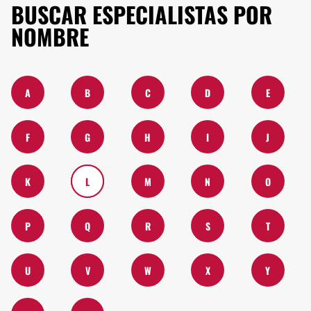
BUSCAR ESPECIALISTAS POR
NOMBRE
A
B
C
D
E
F
G
H
I
J
K
L
M
N
O
P
Q
R
S
T
U
V
W
X
Y