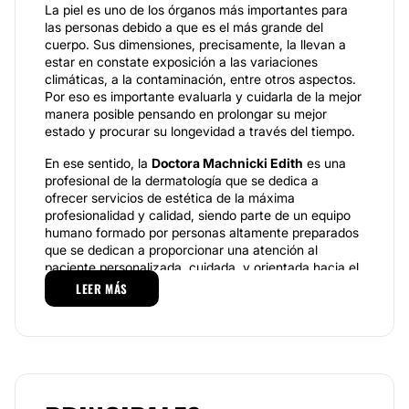
La piel es uno de los órganos más importantes para
las personas debido a que es el más grande del
cuerpo. Sus dimensiones, precisamente, la llevan a
estar en constate exposición a las variaciones
climáticas, a la contaminación, entre otros aspectos.
Por eso es importante evaluarla y cuidarla de la mejor
manera posible pensando en prolongar su mejor
estado y procurar su longevidad a través del tiempo.
En ese sentido, la
Doctora Machnicki Edith
es una
profesional de la dermatología que se dedica a
ofrecer servicios de estética de la máxima
profesionalidad y calidad, siendo parte de un equipo
humano formado por personas altamente preparados
que se dedican a proporcionar una atención al
paciente personalizada, cuidada, y orientada hacia el
trabajo de manera profesional, ética y comprometida
LEER MÁS
con cada uno de los procedimientos que el paciente
requiera como parte de la búsqueda del mejor
bienestar para las personas que visitan sus
instalaciones.
Especialidades.