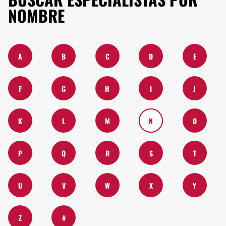
NOMBRE
A
B
C
D
E
F
G
H
I
J
K
L
M
N
O
P
Q
R
S
T
U
V
W
X
Y
Z
#