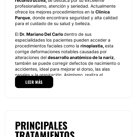
reconstructiva,
se destaca por su excelente
profesionalismo, atención y seriedad. Actualmente
ofrece los mejores procedimientos en la
Clínica
Parque
, donde encontrara seguridad y alta calidad
para el cuidado de su salud y belleza.
El
Dr. Mariano Del Carlo
dentro de sus
especialidades los pacientes pueden acceder a
procedimientos faciales como la
rinoplastia,
esta
corrige deformaciones notables causadas por
alteraciones del
desarrollo anatómico de la nariz
,
también se puede corregir defectos de nacimiento o
accidentes, ideal para mejorar el dorso, las alas
nasales y la respiración. Asimismo, realiza el
procedimiento de la
blefaroplastia
, esta cirugía
LEER MÁS
mejora las condiciones de parpados caídos o bolsas
que pueden presentarse en esta zona, dando un
aspecto mas juvenil ya que elimina el exceso de piel.
Por otra parte, el
Dr. Mariano Del Carlo
realiza
procedimientos corporales como el
aumento
mamario
, esta mejora el contorno ya que aumenta el
PRINCIPALES
volumen mamario y corrige asimetrías en el tamaño
de las mamas. Otra de las opciones es la
TRATAMIENTOS
abdominoplastia
, ideal para mujeres que desean