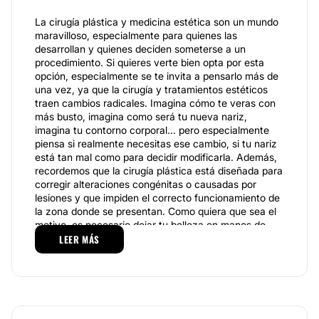
La cirugía plástica y medicina estética son un mundo
maravilloso, especialmente para quienes las
desarrollan y quienes deciden someterse a un
procedimiento. Si quieres verte bien opta por esta
opción, especialmente se te invita a pensarlo más de
una vez, ya que la cirugía y tratamientos estéticos
traen cambios radicales. Imagina cómo te veras con
más busto, imagina como será tu nueva nariz,
imagina tu contorno corporal... pero especialmente
piensa si realmente necesitas ese cambio, si tu nariz
está tan mal como para decidir modificarla. Además,
recordemos que la cirugía plástica está diseñada para
corregir alteraciones congénitas o causadas por
lesiones y que impiden el correcto funcionamiento de
la zona donde se presentan. Como quiera que sea el
motivo, es necesario dejar tu belleza en manos de
expertos, así como
LEER MÁS
Dr. M. Z. Sostaric Neven
, cirujano
plástico que desempeña su labor con profesionalismo.
Especialidades
El servicio es personalizado, se procura al paciente,
se mantiene al pendiente de la salud de las personas.