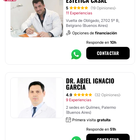
ESTÉTICA CASAL
5
(19 Opiniones)
·
11 Experiencias
Vuelta de Obligado, 2702 5º B,
Belgrano (Buenos Aires)
Opciones de
financiación
Responde en
10h
CONTACTAR
DR. ARIEL IGNACIO
GARCÍA
4.9
(32 Opiniones)
·
9 Experiencias
2 sedes en Quilmes, Palermo
(Buenos Aires)
Primera visita
gratuita
Responde en
51h
CONTACTAR