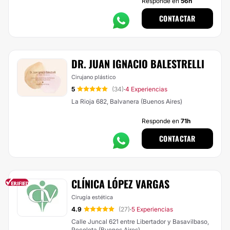
Responde en
56h
CONTACTAR
DR. JUAN IGNACIO BALESTRELLI
Cirujano plástico
5
(34)
4 Experiencias
·
La Rioja 682, Balvanera (Buenos Aires)
Responde en
71h
CONTACTAR
CLÍNICA LÓPEZ VARGAS
Cirugía estética
4.9
(27)
5 Experiencias
·
Calle Juncal 621 entre Libertador y Basavilbaso,
Recoleta (Buenos Aires)