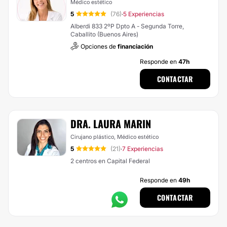
Médico estético
5
(76)
5 Experiencias
·
Alberdi 833 2ºP Dpto A - Segunda Torre,
Caballito (Buenos Aires)
Opciones de
financiación
Responde en
47h
CONTACTAR
DRA. LAURA MARIN
Cirujano plástico, Médico estético
5
(21)
7 Experiencias
·
2 centros en Capital Federal
Responde en
49h
CONTACTAR