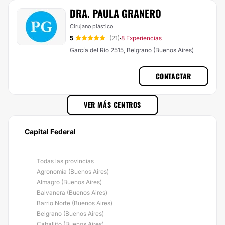
DRA. PAULA GRANERO
Cirujano plástico
5
(21)
8 Experiencias
·
García del Río 2515, Belgrano (Buenos Aires)
CONTACTAR
VER MÁS CENTROS
Capital Federal
Todas las provincias
Agronomía (Buenos Aires)
Almagro (Buenos Aires)
Balvanera (Buenos Aires)
Barrio Norte (Buenos Aires)
Belgrano (Buenos Aires)
Caballito (Buenos Aires)