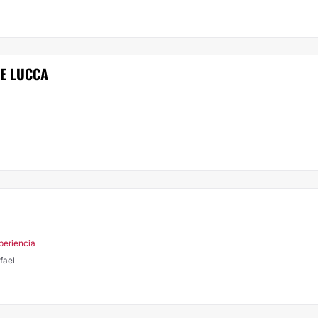
E LUCCA
periencia
fael