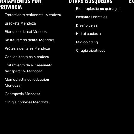
TRATAMIENTOS POR
OTRAS BÚSQUEDAS
E
PROVINCIA
Blefaroplastia no quirúrgica
Tratamiento periodontal Mendoza
Implantes dentales
Brackets Mendoza
Diseño cejas
Blanqueo dental Mendoza
Hidrolipoclasia
Restauración dental Mendoza
Microblading
Prótesis dentales Mendoza
Cirugía cicatrices
Carillas dentales Mendoza
Tratamiento de alineamiento
transparente Mendoza
Mamoplastia de reducción
Mendoza
Cantopexia Mendoza
Cirugía cornetes Mendoza