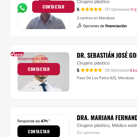
Cirujano plástico
CONTACTAR
5
·
(37 Opiniones)
11 
3 centros en Mendoza
Opciones de
financiación
DR. SEBASTIÁN JOSÉ GO
Responde en
44h
Cirujano plástico
CONTACTAR
5
·
(18 Opiniones)
9 E
Paso De Los Patos 825, Mendoza
DRA. MARIANA FERNAND
Responde en
47h
Cirujano plástico, Médico esté
CONTACTAR
Sin opiniones