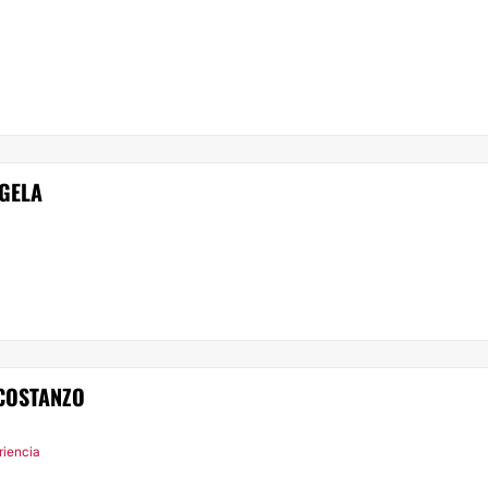
GELA
COSTANZO
riencia