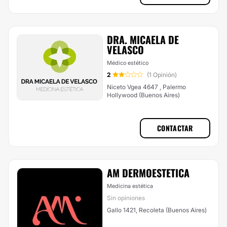
DRA. MICAELA DE
VELASCO
Médico estético
2
(1 Opinión)
Niceto Vgea 4647 , Palermo
Hollywood (Buenos Aires)
CONTACTAR
AM DERMOESTETICA
Medicina estética
Sin opiniones
Gallo 1421, Recoleta (Buenos Aires)