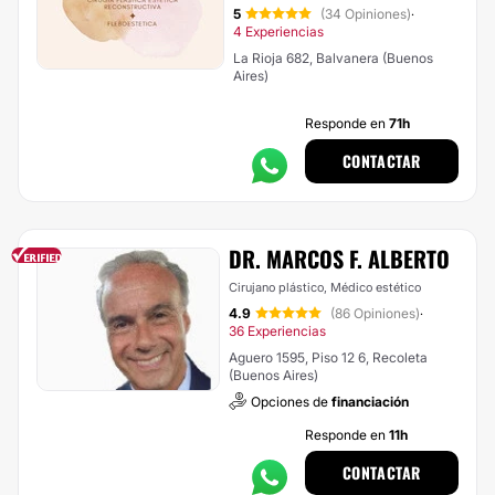
5
(34 Opiniones)
·
4 Experiencias
La Rioja 682, Balvanera (Buenos
Aires)
Responde en
71h
CONTACTAR
DR. MARCOS F. ALBERTO
Cirujano plástico, Médico estético
4.9
(86 Opiniones)
·
36 Experiencias
Aguero 1595, Piso 12 6, Recoleta
(Buenos Aires)
Opciones de
financiación
Responde en
11h
CONTACTAR