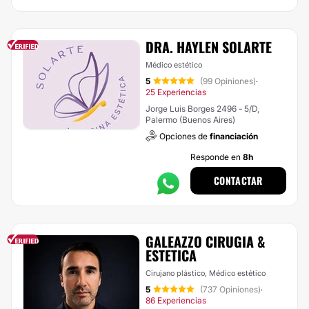
DRA. HAYLEN SOLARTE
Médico estético
5
(99 Opiniones)
·
25 Experiencias
Jorge Luis Borges 2496 - 5/D,
Palermo (Buenos Aires)
Opciones de
financiación
Responde en
8h
CONTACTAR
GALEAZZO CIRUGIA &
ESTETICA
Cirujano plástico, Médico estético
5
(737 Opiniones)
·
86 Experiencias