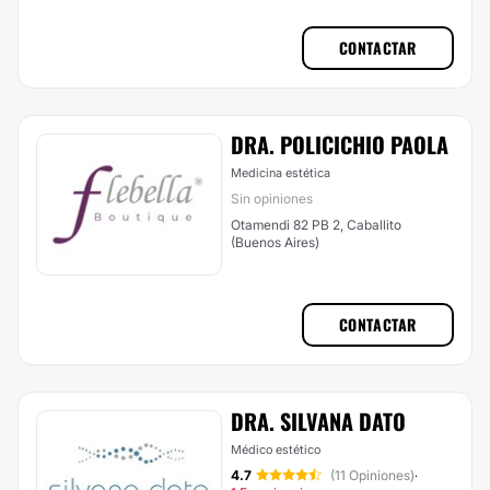
CONTACTAR
DRA. POLICICHIO PAOLA
Medicina estética
Sin opiniones
Otamendi 82 PB 2, Caballito
(Buenos Aires)
CONTACTAR
DRA. SILVANA DATO
Médico estético
4.7
(11 Opiniones)
·