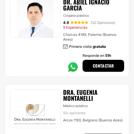
DR. ARIEL IGNACIO
GARCÍA
Cirujano plástico
4.9
(32 Opiniones)
·
9 Experiencias
Charcas 4189, Palermo (Buenos
Aires)
Primera visita
gratuita
Responde en
51h
CONTACTAR
DRA. EUGENIA
MONTANELLI
Médico estético
Sin opiniones
Arcos 1193, Belgrano (Buenos Aires)