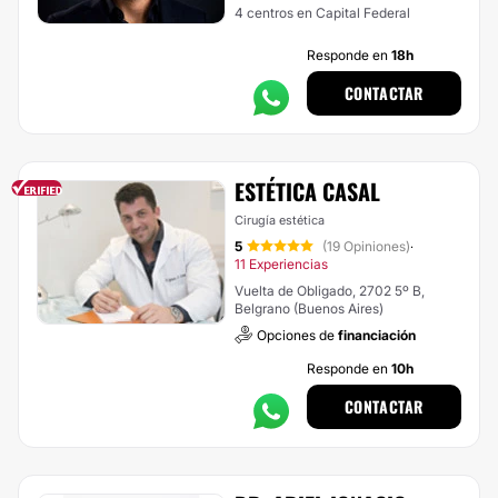
4 centros en Capital Federal
Responde en
18h
CONTACTAR
ESTÉTICA CASAL
Cirugía estética
5
(19 Opiniones)
·
11 Experiencias
Vuelta de Obligado, 2702 5º B,
Belgrano (Buenos Aires)
Opciones de
financiación
Responde en
10h
CONTACTAR