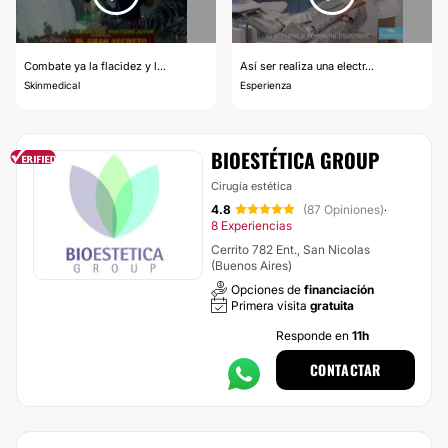
Combate ya la flacidez y l...
Así ser realiza una electr...
Skinmedical
Esperienza
BIOESTÉTICA GROUP
Cirugía estética
4.8
(87 Opiniones)
·
8 Experiencias
Cerrito 782 Ent., San Nicolas
(Buenos Aires)
Opciones de
financiación
Primera visita
gratuita
Responde en
11h
CONTACTAR