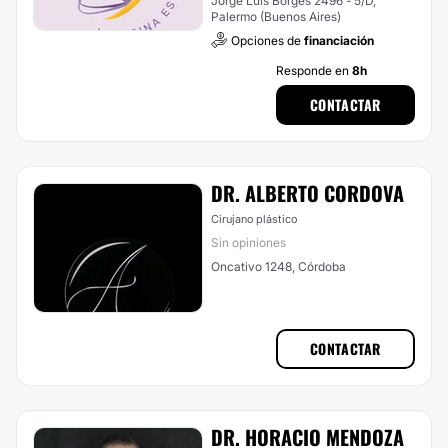
Jorge Luis Borges 2496 - 5/D,
Palermo (Buenos Aires)
Opciones de
financiación
Responde en
8h
CONTACTAR
DR. ALBERTO CORDOVA
Cirujano plástico
Sin opiniones
Oncativo 1248, Córdoba
CONTACTAR
DR. HORACIO MENDOZA