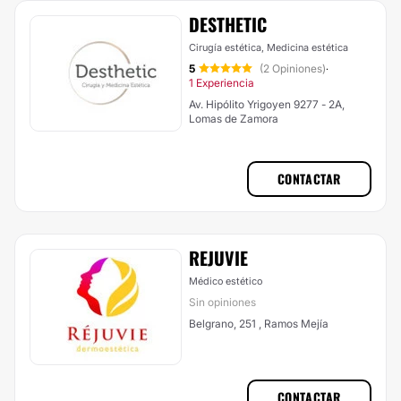
DESTHETIC
Cirugía estética, Medicina estética
5
(2 Opiniones)
·
1 Experiencia
Av. Hipólito Yrigoyen 9277 - 2A,
Lomas de Zamora
CONTACTAR
REJUVIE
Médico estético
Sin opiniones
Belgrano, 251 , Ramos Mejía
CONTACTAR