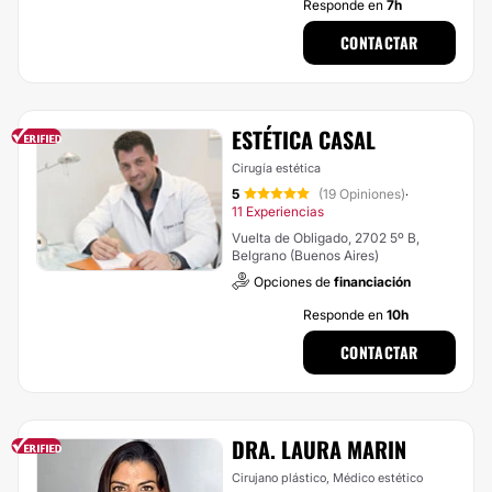
Responde en
7h
CONTACTAR
ESTÉTICA CASAL
Cirugía estética
5
(19 Opiniones)
·
11 Experiencias
Vuelta de Obligado, 2702 5º B,
Belgrano (Buenos Aires)
Opciones de
financiación
Responde en
10h
CONTACTAR
DRA. LAURA MARIN
Cirujano plástico, Médico estético