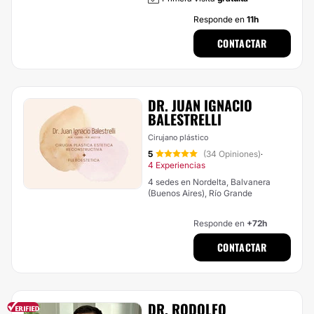
Responde en
11h
CONTACTAR
DR. JUAN IGNACIO
BALESTRELLI
Cirujano plástico
5
(34 Opiniones)
·
4 Experiencias
4 sedes en Nordelta, Balvanera
(Buenos Aires), Río Grande
Responde en
+72h
CONTACTAR
DR. RODOLFO