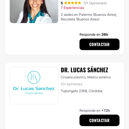
5
(21 Opiniones)
·
7 Experiencias
2 sedes en Palermo (Buenos Aires),
Recoleta (Buenos Aires)
Responde en
36h
CONTACTAR
DR. LUCAS SÁNCHEZ
Cirujano plástico, Médico estético
Sin opiniones
Tupungato 2358, Córdoba
Responde en
+72h
CONTACTAR