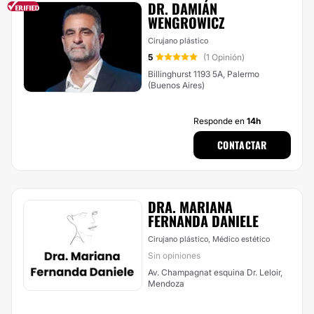
DR. DAMIÁN
WENGROWICZ
Cirujano plástico
5
(1 Opinión)
Billinghurst 1193 5A, Palermo
(Buenos Aires)
Responde en
14h
CONTACTAR
DRA. MARIANA
FERNANDA DANIELE
Cirujano plástico, Médico estético
Sin opiniones
Av. Champagnat esquina Dr. Leloir,
Mendoza