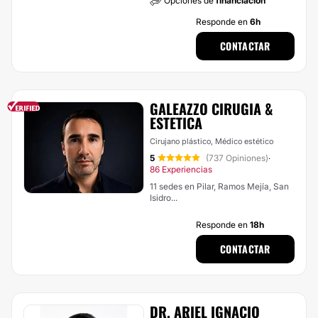
Opciones de
financiación
Responde en
6h
CONTACTAR
GALEAZZO CIRUGIA &
ESTETICA
Cirujano plástico, Médico estético
5
(737 Opiniones)
·
86 Experiencias
11 sedes en Pilar, Ramos Mejía, San
Isidro...
Responde en
18h
CONTACTAR
DR. ARIEL IGNACIO