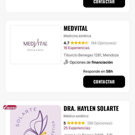
CONTACTAR
MEDVITAL
Medicina estética
4.7
(84 Opiniones)
·
16 Experiencias
Tiburcio Benegas 1281, Mendoza
Opciones de
financiación
Responde en
58h
CONTACTAR
DRA. HAYLEN SOLARTE
Médico estético
5
(99 Opiniones)
·
25 Experiencias