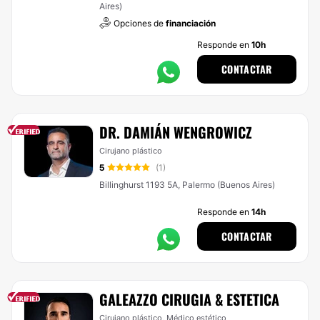
Aires)
Opciones de
financiación
Responde en
10h
CONTACTAR
DR. DAMIÁN WENGROWICZ
Cirujano plástico
5
(1)
Billinghurst 1193 5A, Palermo (Buenos Aires)
Responde en
14h
CONTACTAR
GALEAZZO CIRUGIA & ESTETICA
Cirujano plástico, Médico estético