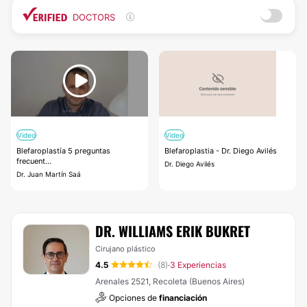
DOCTORS
Video
Video
Blefaroplastía 5 preguntas
Blefaroplastia - Dr. Diego Avilés
frecuent...
Dr. Diego Avilés
Dr. Juan Martín Saá
DR. WILLIAMS ERIK BUKRET
Cirujano plástico
4.5
(8)
3 Experiencias
·
Arenales 2521, Recoleta (Buenos Aires)
Opciones de
financiación