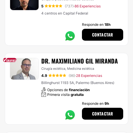
5
(737)
86 Experiencias
·
4 centros en Capital Federal
Responde en
18h
CONTACTAR
DR. MAXIMILIANO GIL MIRANDA
Cirugía estética, Medicina estética
4.9
(96)
28 Experiencias
·
Billinghurst 1193 5A, Palermo (Buenos Aires)
Opciones de
financiación
Primera visita
gratuita
Responde en
9h
CONTACTAR