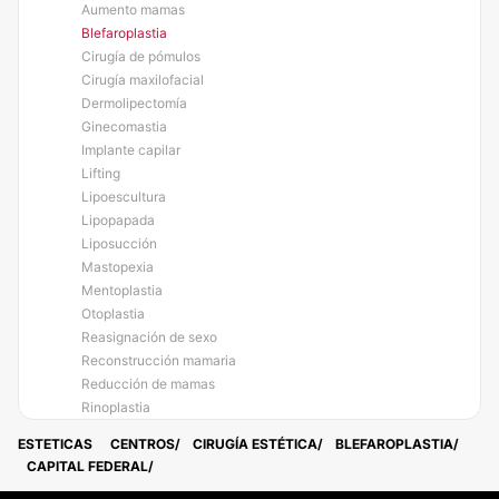
Aumento mamas
Blefaroplastia
Cirugía de pómulos
Cirugía maxilofacial
Dermolipectomía
Ginecomastia
Implante capilar
Lifting
Lipoescultura
Lipopapada
Liposucción
Mastopexia
Mentoplastia
Otoplastia
Reasignación de sexo
Reconstrucción mamaria
Reducción de mamas
Rinoplastia
ESTETICAS
CENTROS
CIRUGÍA ESTÉTICA
BLEFAROPLASTIA
CAPITAL FEDERAL