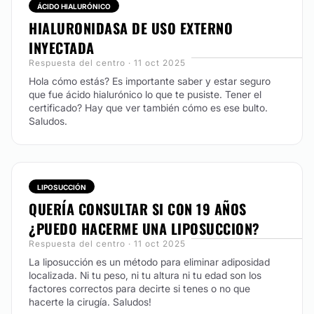
deciden elegirnos día a día.
ÁCIDO HIALURÓNICO
HIALURONIDASA DE USO EXTERNO
CONTACTAR
INYECTADA
Respuesta del centro · 11 oct 2025
Hola cómo estás? Es importante saber y estar seguro
PLASMA RICO EN PLAQUETAS
que fue ácido hialurónico lo que te pusiste. Tener el
certificado? Hay que ver también cómo es ese bulto.
El plasma rico en plaquetas es un procedimiento en el
Saludos.
cual se extrae sangre al mismo paciente, se procesa
cuidadosamente y se extraen selectivamente los
factores de crecimiento de la sangre. Esos factores
de crecimiento van a fomentar la hidratación de la
piel, la producción de colageno y elastina para
LIPOSUCCIÓN
mejorar la flacidez y la celulitis y también puede
QUERÍA CONSULTAR SI CON 19 AÑOS
utilizarse para tratar la caída del cabello o manchas
producidas por el sol.
¿PUEDO HACERME UNA LIPOSUCCION?
Respuesta del centro · 11 oct 2025
CONTACTAR
La liposucción es un método para eliminar adiposidad
localizada. Ni tu peso, ni tu altura ni tu edad son los
factores correctos para decirte si tenes o no que
hacerte la cirugía. Saludos!
RINOMODELACIÓN