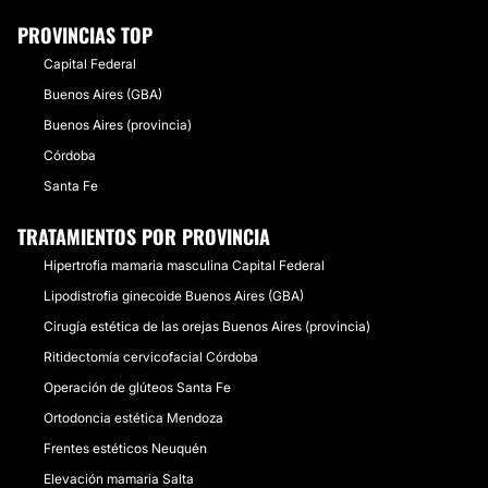
CONTACTAR
PROVINCIAS TOP
Capital Federal
VAGINOPLASTIA
Buenos Aires (GBA)
Buenos Aires (provincia)
En algunas pacientes, la actividad sexual o los hijos
Córdoba
dejan marcas en la piel y en la vagina. Estas lesiones
pueden dar lugar a dolor, falta de deseo o disminución
Santa Fe
de la sensibilidad vaginal por lo que su vida intima se
ve afectada. La vaginoplastía es una cirugía que tiene
TRATAMIENTOS POR PROVINCIA
como objetivo reconstruir el introito vaginal
Hipertrofia mamaria masculina Capital Federal
otorgándole a la paciente un aumento de la
sensibilidad y una vida sexual mas plena.
Lipodistrofia ginecoide Buenos Aires (GBA)
Cirugía estética de las orejas Buenos Aires (provincia)
CONTACTAR
Ritidectomía cervicofacial Córdoba
Operación de glúteos Santa Fe
MENTOPLASTIA
Ortodoncia estética Mendoza
Frentes estéticos Neuquén
La mentoplastia es una cirugía que esta la solicitan
Elevación mamaria Salta
cada vez mas, lo que intenta es proyectar el mentón