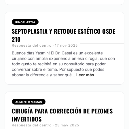
Este tipo de tratamiento solo deben realizarlo los
cirujanos plásticos que conozcan la anatomía nasal.
Este tratamiento se basa en la colocación de acido
RINOPLASTIA
hialurónico corrigiendo detalles como la giba, dorso o
SEPTOPLASTIA Y RETOQUE ESTÉTICO OSDE
punta nasal. El mismo se realiza en consultorio solo
colocando hielo previamente y la duración del
210
resultado es de hasta dos años.
Respuesta del centro · 17 nov 2025
Buenos días Yasmin! El Dr. Casal es un excelente
CONTACTAR
cirujano con amplia experiencia en esa cirugía, que con
todo gusto te recibirá en su consultorio para poder
conversar sobre el tema. Por supuesto que podes
abonar la diferencia y saber qué...
Leer más
FLEBOLOGÍA
La insuficiencia venosa crónica da lugar a arañitas en
las piernas como primer signo de enfermedad
progresando a largos y tortuosos lechos venosos
AUMENTO MAMAS
insuficientes que se manifiestan acompañados de
CIRUGÍA PARA CORRECCIÓN DE PEZONES
molestias e hinchazón. Los casos mas leves pueden
tratarse con escleroterapia. Esta técnica trata y
INVERTIDOS
corrige las pequeñas arañitas vasculares haciendo
Respuesta del centro · 23 may 2025
que desaparezcan. En los casos mas graves donde