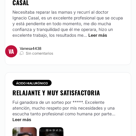
CASAL
CONTACTAR
Necesitaba reparar las mamas y recurrí al doctor
Ignacio Casal, es un excelente profesional que se ocupa
y está pendiente en todo momento, me dio mucha
ALARGAMIENTO DE PENE
confianza y tranquilidad que él me operara, hizo un
excelente trabajo, los resultados me...
Leer más
En algunas pacientes, la actividad sexual o los hijos
dejan marcas en la piel y en la vagina. Estas lesiones
Vanesa4438
VA
pueden dar lugar a dolor, falta de deseo o disminución
Sin comentarios
de la sensibilidad vaginal por lo que su vida intima se
ve afectada. La vaginoplastía es una cirugía que tiene
como objetivo reconstruir el introito vaginal
otorgándole a la paciente un aumento de la
sensibilidad y una vida sexual mas plena.
ÁCIDO HIALURÓNICO
RELAJANTE Y MUY SATISFACTORIA
CONTACTAR
Fui ganadora de un sorteo por *****. Excelente
atención, mucho respeto por mis necesidades y una
escucha tanto profesional como humana por parte...
BLEFAROPLASTIA
Leer más
Después de los 40 años, la blefaroplastia es una de