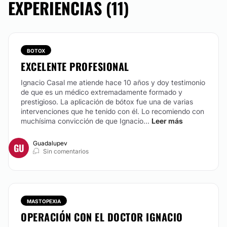
EXPERIENCIAS (11)
anatomía. A algunas de estas pacientes, este
problema les genera dolor. La labioplastía es una
cirugía ambulatoria que intenta corregir los defectos
en los labios tanto menores como mayores dando una
apariencia mas juvenil, mejorando su vida intima y,
BOTOX
muchas veces, mejorando la sensibilidad.
EXCELENTE PROFESIONAL
CONTACTAR
Ignacio Casal me atiende hace 10 años y doy testimonio
de que es un médico extremadamente formado y
prestigioso. La aplicación de bótox fue una de varias
intervenciones que he tenido con él. Lo recomiendo con
OTOPLASTIA
muchísima convicción de que Ignacio...
Leer más
La otoplastia es una cirugia que realizamos cada vez
Guadalupev
GU
a menor edad. Por lo general son pacientes jóvenes
Sin comentarios
que acarrean el problema de orejas en asa desde
pequeños que finalmente deciden consultarnos por
nuestra experiencia en el tema. Es una cirugia
ambulatoria donde la cicatriz quedara oculta detrás
de la oreja reposicionandola donde corresponde.
MASTOPEXIA
Recomendamos usar un gorro o una bincha unos días
después de la cirugia.
OPERACIÓN CON EL DOCTOR IGNACIO