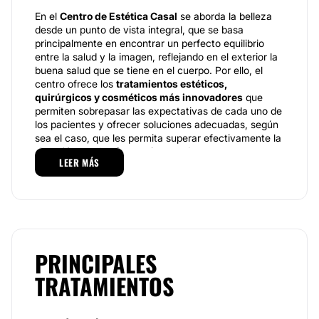
En el
Centro de Estética Casal
se aborda la belleza
desde un punto de vista integral, que se basa
principalmente en encontrar un perfecto equilibrio
entre la salud y la imagen, reflejando en el exterior la
buena salud que se tiene en el cuerpo. Por ello, el
centro ofrece los
tratamientos estéticos,
quirúrgicos y cosméticos más innovadores
que
permiten sobrepasar las expectativas de cada uno de
los pacientes y ofrecer soluciones adecuadas, según
sea el caso, que les permita superar efectivamente la
situación que le afecta o incomoda.
LEER MÁS
Especialidades
Para comenzar el portafolio de servicios, tenemos los
tratamientos cosméticos que abarcan procesos como
las
ondas rusas
, ideales para la
tonificación
muscular y la eliminación de grasas
localizadas; la
PRINCIPALES
ultracavitación
, que se utiliza como un tratamiento
efectivo para promover la
eliminación de las células
TRATAMIENTOS
grasas
; la radiofrecuencia, que favorece la
neovascularización
para ayudar a fomentar la
formación de nuevo colágeno que permite mejorar