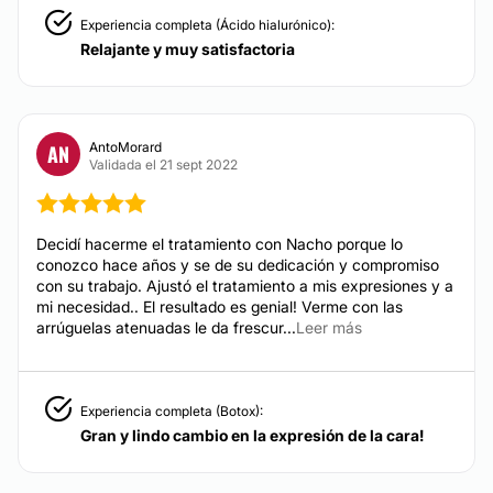
Peeling
Experiencia completa (Ácido hialurónico):
Microdermoabrasión
Relajante y muy satisfactoria
Depilación láser
Mesoterapia
Ultracavitación
AntoMorard
AN
Tratamientos celulitis
Validada el 21 sept 2022
AUMENTO MAMAS
Decidí hacerme el tratamiento con Nacho porque lo
El aumento mamario es una de las cirugías más
conozco hace años y se de su dedicación y compromiso
solicitadas en nuestra practica desde nuestros inicios
con su trabajo. Ajustó el tratamiento a mis expresiones y a
y cada vez son más consultas que nos llegan debido
mi necesidad.. El resultado es genial! Verme con las
a nuestros excelentes resultados con las pacientes.
arrúguelas atenuadas le da frescur...
Leer más
Podemos colocar la prótesis por delante o por detrás
del músculo y siempre vamos a elegir prótesis
importadas de primer nivel asegurando resultados
naturales a las pacientes. Siempre dejamos la cicatriz
Experiencia completa (Botox):
oculta y recomendamos usar un top unas semanas
Gran y lindo cambio en la expresión de la cara!
después de la cirugía.