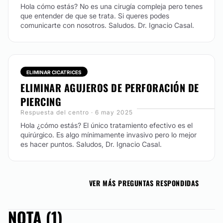
Hola cómo estás? No es una cirugía compleja pero tenes
hay grandes vasos expuestos el paciente deberá ser
que entender de que se trata. Si queres podes
sometido a una cirugia llamada safenectomia.
comunicarte con nosotros. Saludos. Dr. Ignacio Casal.
CONTACTAR
ELIMINAR CICATRICES
LIPOESCULTURA
ELIMINAR AGUJEROS DE PERFORACIÓN DE
PIERCING
La lipoescultura a diferencia de la liposucción
tradicional, lo que hace es procesar la grasa que se
Respuesta del centro · 6 may 2025
extrajo y colocarla en sitios donde se quiera aumentar
Hola ¿cómo estás? El único tratamiento efectivo es el
la curvatura propia de un cuerpo esbelto. Por ejemplo
quirúrgico. Es algo mínimamente invasivo pero lo mejor
en glúteos, hombros o brazos en el caso de los
es hacer puntos. Saludos, Dr. Ignacio Casal.
hombres o pozos celuliticos o mamas en las mujeres.
Asi mismo se pueden definir áreas musculares como
los abdominales. Requiere un estricto conocimiento
de la anatomía y los deseos del paciente. Se realiza
VER MÁS PREGUNTAS RESPONDIDAS
en quirófano de manera ambulatoria.
CONTACTAR
NOTA (1)