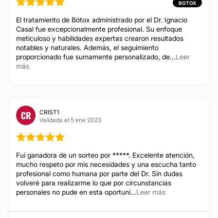
BOTOX
Rejuvenecimiento facial
Bichectomia
El tratamiento de Bótox administrado por el Dr. Ignacio
Casal fue excepcionalmente profesional. Su enfoque
Blefaroplastia sin cirugía
meticuloso y habilidades expertas crearon resultados
Eliminación ojeras
notables y naturales. Además, el seguimiento
proporcionado fue sumamente personalizado, de...
Leer
Hilos tensores
más
Relleno de labios
Rellenos faciales
Criolipólisis
CRIST1
CR
Validada el 5 ene 2023
TRATAMIENTOS DE BELLEZA
Fui ganadora de un sorteo por *****. Excelente atención,
Drenaje linfático
mucho respeto por mis necesidades y una escucha tanto
Radiofrecuencia
profesional como humana por parte del Dr. Sin dudas
volveré para realizarme lo que por circunstancias
Tratamientos para estrías
personales no pude en esta oportuni...
Leer más
Presoterapia
Micropigmentación