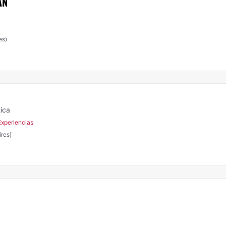
AN
es)
tica
Experiencias
res)