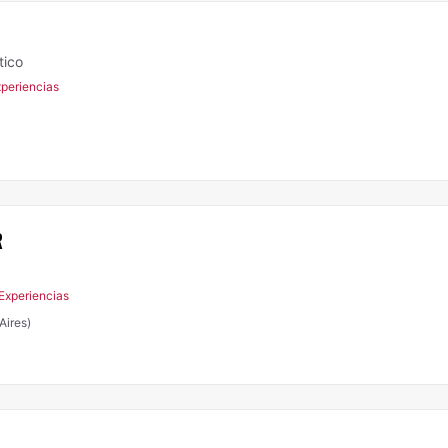
tico
xperiencias
R
Experiencias
Aires)