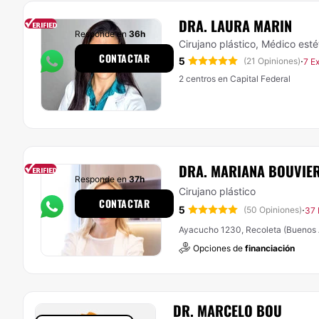
DRA. LAURA MARIN
Responde en
36h
Cirujano plástico, Médico esté
CONTACTAR
5
·
(21 Opiniones)
7 E
2 centros en Capital Federal
DRA. MARIANA BOUVIE
Responde en
37h
Cirujano plástico
CONTACTAR
5
·
(50 Opiniones)
37 
Ayacucho 1230, Recoleta (Buenos 
Opciones de
financiación
DR. MARCELO BOU