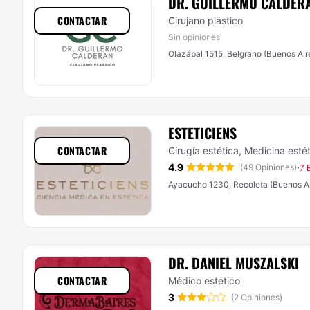
DR. GUILLERMO CALDER
CONTACTAR
Cirujano plástico
Sin opiniones
Olazábal 1515, Belgrano (Buenos Air
ESTETICIENS
CONTACTAR
Cirugía estética, Medicina esté
4.9
·
(49 Opiniones)
7 
Ayacucho 1230, Recoleta (Buenos Ai
DR. DANIEL MUSZALSKI
CONTACTAR
Médico estético
3
(2 Opiniones)