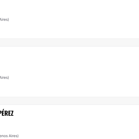
ires)
Aires)
PÉREZ
enos Aires)