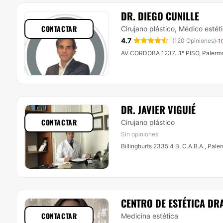
DR. DIEGO CUNILLE
CONTACTAR
Cirujano plástico, Médico estét
4.7
·
(120 Opiniones)
1
AV CORDOBA 1237...1º PISO, Palermo
DR. JAVIER VIGUIÉ
CONTACTAR
Cirujano plástico
Sin opiniones
Billinghurts 2335 4 B, C.A.B.A., Pale
CENTRO DE ESTÉTICA DR
CONTACTAR
Medicina estética