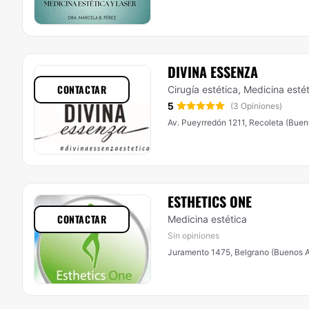
DIVINA ESSENZA
CONTACTAR
Cirugía estética, Medicina esté
5
(3 Opiniones)
Av. Pueyrredón 1211, Recoleta (Buen
ESTHETICS ONE
CONTACTAR
Medicina estética
Sin opiniones
Juramento 1475, Belgrano (Buenos A