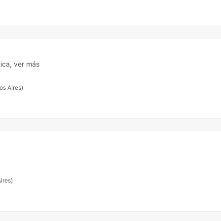
tica,
ver más
os Aires)
ires)