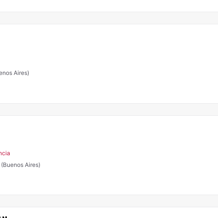
enos Aires)
ncia
 (Buenos Aires)