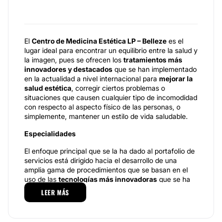
El
Centro de Medicina Estética LP – Belleze
es el
lugar ideal para encontrar un equilibrio entre la salud y
la imagen, pues se ofrecen los
tratamientos más
innovadores y destacados
que se han implementado
en la actualidad a nivel internacional para
mejorar la
salud estética
, corregir ciertos problemas o
situaciones que causen cualquier tipo de incomodidad
con respecto al aspecto físico de las personas, o
simplemente, mantener un estilo de vida saludable.
Especialidades
El enfoque principal que se la ha dado al portafolio de
servicios está dirigido hacia el desarrollo de una
amplia gama de procedimientos que se basan en el
uso de las
tecnologías más innovadoras
que se ha
implementado en la actualidad para todo lo que
LEER MÁS
abarca la
medicina estética y el cuidado facial y
corporal
. Por ejemplo, para el rostro, uno de los
tratamientos más demandados es el proceso de