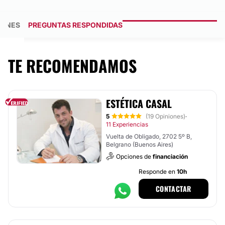
IONES
PREGUNTAS RESPONDIDAS
TE RECOMENDAMOS
ESTÉTICA CASAL
5
(19 Opiniones)
·
11 Experiencias
Vuelta de Obligado, 2702 5º B,
Belgrano (Buenos Aires)
Opciones de
financiación
Responde en
10h
CONTACTAR