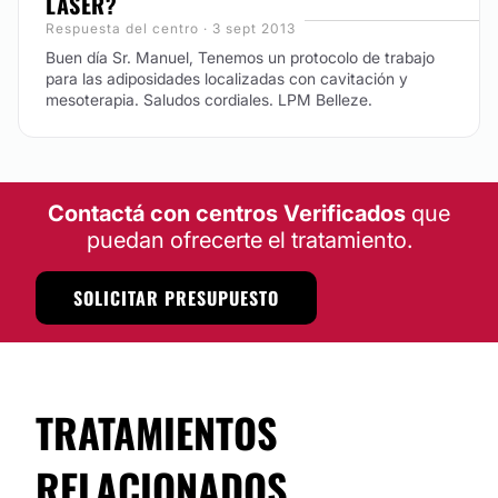
LÁSER?
Respuesta del centro · 3 sept 2013
Buen día Sr. Manuel, Tenemos un protocolo de trabajo
para las adiposidades localizadas con cavitación y
mesoterapia. Saludos cordiales. LPM Belleze.
Contactá con centros Verificados
que
puedan ofrecerte el tratamiento.
SOLICITAR PRESUPUESTO
TRATAMIENTOS
RELACIONADOS