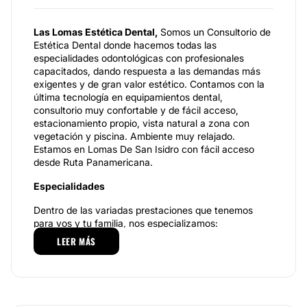
Las Lomas Estética Dental,
Somos un Consultorio de
Estética Dental donde hacemos todas las
especialidades odontológicas con profesionales
capacitados, dando respuesta a las demandas más
exigentes y de gran valor estético. Contamos con la
última tecnología en equipamientos dental,
consultorio muy confortable y de fácil acceso,
estacionamiento propio, vista natural a zona con
vegetación y piscina. Ambiente muy relajado.
Estamos en Lomas De San Isidro con fácil acceso
desde Ruta Panamericana.
Especialidades
Dentro de las variadas prestaciones que tenemos
para vos y tu familia, nos especializamos:
LEER MÁS
Las Carillas Dentales,
también llamadas Laminillas
Dentales o Carillas Estéticas son unas delgadas
láminas que se adhieren en el esmalte dental o
Dentina, mediante un cemento o resina especial que
las fija firmemente. Mejora sensiblemente la imagen