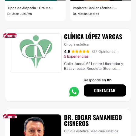
Tipos de Alopecia - Dra Ma...
Implante Capilar Técnica F...
Dr. Jose Luis Ava
Dr. Matías Llabres
CLÍNICA LÓPEZ VARGAS
Cirugía estética
4.9
(27 Opiniones)
·
5 Experiencias
Calle Juncal 621 entre Libertador y
Basavilbaso, Recoleta (Buenos
Aires)
Responde en
8h
CONTACTAR
DR. EDGAR SAMANIEGO
CISNEROS
Cirugía estética, Medicina estética