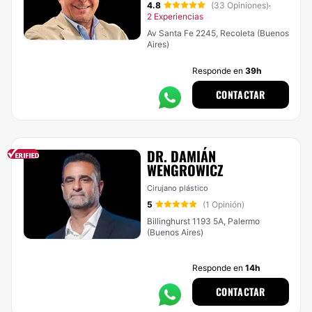
4.8
(33 Opiniones)
·
2 Experiencias
Av Santa Fe 2245, Recoleta (Buenos
Aires)
Responde en
39h
CONTACTAR
DR. DAMIÁN
WENGROWICZ
Cirujano plástico
5
(1 Opinión)
Billinghurst 1193 5A, Palermo
(Buenos Aires)
Responde en
14h
CONTACTAR