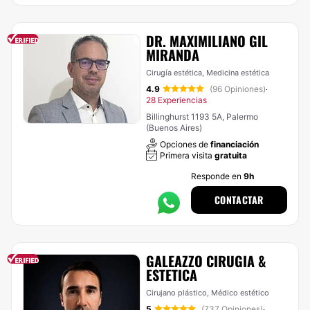
DR. MAXIMILIANO GIL
MIRANDA
Cirugía estética, Medicina estética
4.9
(96 Opiniones)
·
28 Experiencias
Billinghurst 1193 5A, Palermo
(Buenos Aires)
Opciones de
financiación
Primera visita
gratuita
Responde en
9h
CONTACTAR
GALEAZZO CIRUGIA &
ESTETICA
Cirujano plástico, Médico estético
5
(737 Opiniones)
·