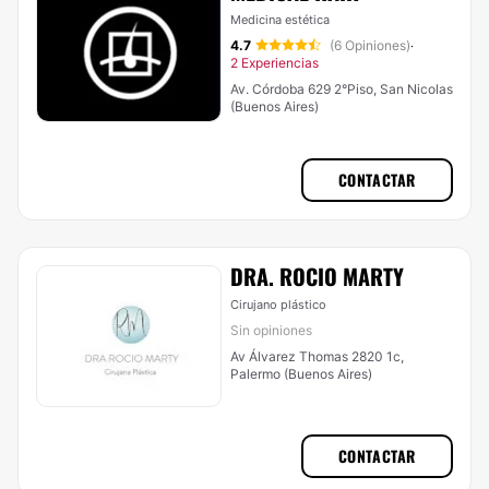
Medicina estética
4.7
(6 Opiniones)
·
2 Experiencias
Av. Córdoba 629 2°Piso, San Nicolas
(Buenos Aires)
CONTACTAR
DRA. ROCIO MARTY
Cirujano plástico
Sin opiniones
Av Álvarez Thomas 2820 1c,
Palermo (Buenos Aires)
CONTACTAR