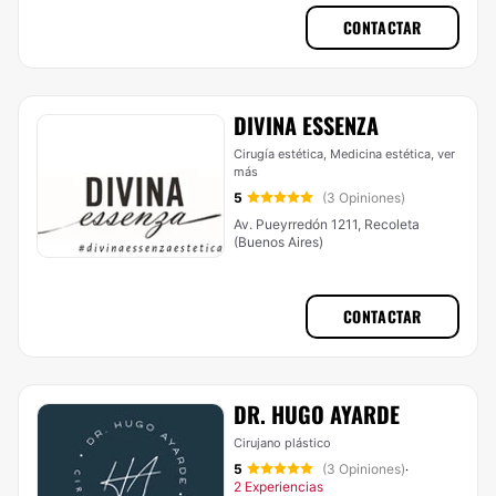
CONTACTAR
DIVINA ESSENZA
Cirugía estética, Medicina estética,
ver
más
5
(3 Opiniones)
Av. Pueyrredón 1211, Recoleta
(Buenos Aires)
CONTACTAR
DR. HUGO AYARDE
Cirujano plástico
5
(3 Opiniones)
·
2 Experiencias