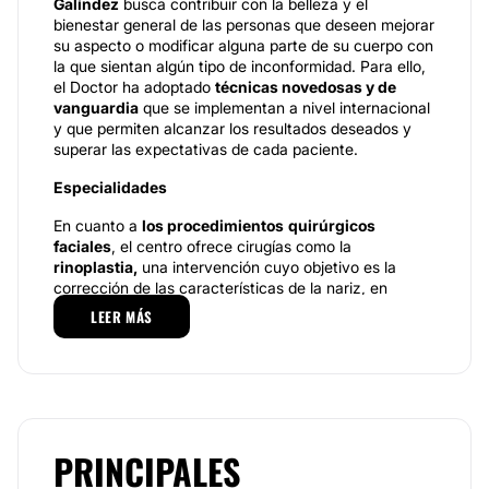
Galíndez
busca contribuir con la belleza y el
bienestar general de las personas que deseen mejorar
su aspecto o modificar alguna parte de su cuerpo con
la que sientan algún tipo de inconformidad. Para ello,
el Doctor ha adoptado
técnicas novedosas y de
vanguardia
que se implementan a nivel internacional
y que permiten alcanzar los resultados deseados y
superar las expectativas de cada paciente.
Especialidades
En cuanto a
los procedimientos
quirúrgicos
faciales
, el centro ofrece cirugías como la
rinoplastia,
una intervención cuyo objetivo es la
corrección de las características de la nariz, en
cuanto a forma y tamaño, de manera que se logre el
LEER MÁS
equilibrio y la armonía facial; el
lifting facial,
que se
enfoca en el
rejuvenecimiento facial,
especialmente
en la zona de la frente, las cejas, la barbilla y el
cuello; la
cirugía de aumento de pómulos
, que tiene
como objetivo otorgar un mayor volumen a esta zona
y definir mejor las mejillas. De igual manera, de
ofrecen
tratamientos de medicina estética
como la
PRINCIPALES
aplicación del bótox
, ideal para
eliminar las arrugas