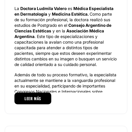
La
Doctora Ludmila Valero
es
Médica Especialista
en Dermatología
y
Medicina Estética.
Como parte
de su formación profesional, la doctora realizó sus
estudios de Postgrado en el
Consejo Argentino de
Ciencias Estéticas
y en la
Asociación Médica
Argentina
. Este tipo de especializaciones y
capacitaciones la avalan como una profesional
capacitada para atender a distintos tipos de
pacientes, siempre que estos deseen experimentar
distintos cambios en su imagen o busquen un servicio
de calidad orientado a su cuidado personal.
Además de todo su proceso formativo, la especialista
actualmente se mantiene a la vanguardia profesional
en su especialidad, participando de importantes
Congresos Nacionales e Internacionales sobre
Medicina Estética. Su constante capacitación y
LEER MÁS
dedicación dispuesta a cada uno de sus pacientes
brinda seguridad y confiabilidad en sus tratamientos,
logrando que sus resultados sean altamente
satisfactorios para el paciente.
Especialidades.