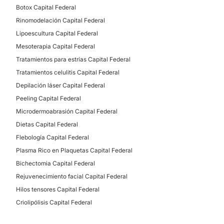
Lunares
Botox Capital Federal
Verrugas
Rinomodelación Capital Federal
Manchas de la piel
Lipoescultura Capital Federal
Vitiligo
Mesoterapia Capital Federal
Rosácea
Tratamientos para estrías Capital Federal
Tratamiento acné
Tratamientos celulitis Capital Federal
Depilación láser Capital Federal
Peeling Capital Federal
CIRUGÍA ESTÉTICA
Microdermoabrasión Capital Federal
Dietas Capital Federal
Lipoescultura
Flebología Capital Federal
Implante capilar
Plasma Rico en Plaquetas Capital Federal
Bichectomia Capital Federal
Rejuvenecimiento facial Capital Federal
Hilos tensores Capital Federal
Criolipólisis Capital Federal