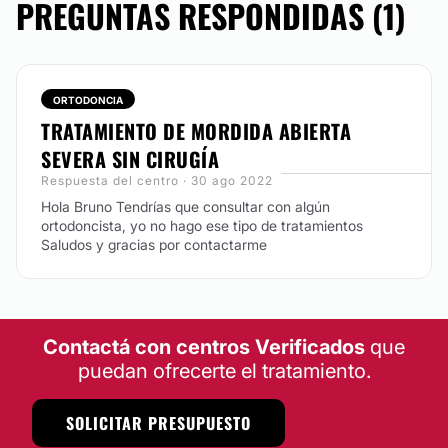
PREGUNTAS RESPONDIDAS (1)
No
ORTODONCIA
TRATAMIENTO DE MORDIDA ABIERTA
SEVERA SIN CIRUGÍA
Respuesta del centro · 30 ago 2022
Hola Bruno Tendrías que consultar con algún
ortodoncista, yo no hago ese tipo de tratamientos
Saludos y gracias por contactarme
Contactá con centros Verificados
que
puedan ofrecerte el tratamiento.
SOLICITAR PRESUPUESTO