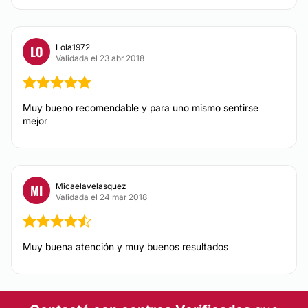
Mesoterapia
Tratamientos celulitis
Lola1972
LO
Validada el 23 abr 2018
Depilación láser
Carboxiterapia
Dietas
Muy bueno recomendable y para uno mismo sentirse
mejor
Ultracavitación
Peeling
Radiofrecuencia
Micaelavelasquez
MI
Validada el 24 mar 2018
Muy buena atención y muy buenos resultados