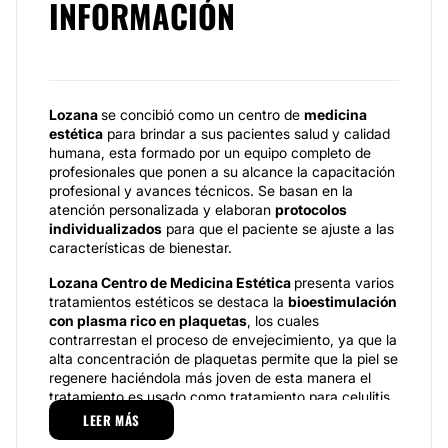
INFORMACIÓN
Lozana
se concibió como un centro de
medicina
estética
para brindar a sus pacientes salud y calidad
humana, esta formado por un equipo completo de
profesionales que ponen a su alcance la capacitación
profesional y avances técnicos. Se basan en la
atención personalizada y elaboran
protocolos
individualizados
para que el paciente se ajuste a las
características de bienestar.
Lozana Centro de Medicina Estética
presenta varios
tratamientos estéticos se destaca la
bioestimulación
con plasma rico en plaquetas
, los cuales
contrarrestan el proceso de envejecimiento, ya que la
alta concentración de plaquetas permite que la piel se
regenere haciéndola más joven de esta manera el
tratamiento es usado como tratamiento para celulitis,
ulceras cutáneas y para flacidez corporal y facial.
LEER MÁS
Otro de los tratamientos es
Lipolaser
, es un