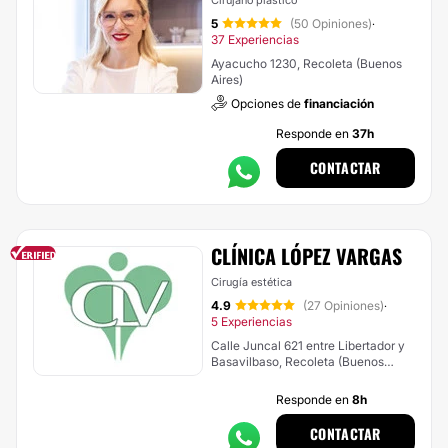
Cirujano plástico
5
(50 Opiniones)
·
37 Experiencias
Ayacucho 1230, Recoleta (Buenos
Aires)
Opciones de
financiación
Responde en
37h
CONTACTAR
CLÍNICA LÓPEZ VARGAS
Cirugía estética
4.9
(27 Opiniones)
·
5 Experiencias
Calle Juncal 621 entre Libertador y
Basavilbaso, Recoleta (Buenos
Aires)
Responde en
8h
CONTACTAR