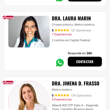
DRA. LAURA MARIN
Cirujano plástico, Médico estético
5
(21 Opiniones)
·
7 Experiencias
2 centros en Capital Federal
Responde en
36h
CONTACTAR
DRA. JIMENA D. FRASSO
Médico estético
5
(76 Opiniones)
·
5 Experiencias
Alberdi 833 2ºP Dpto A - Segunda
Torre, Caballito (Buenos Aires)