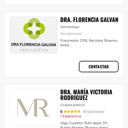
DRA. FLORENCIA GALVAN
Dermatólogo
Sin opiniones
Pueyrredon 2318, Recoleta (Buenos
Aires)
CONTACTAR
DRA. MARÍA VICTORIA
RODRÍGUEZ
Cirujano plástico
5
(9 Opiniones)
·
1 Experiencia
Olga Cosettini 1540 depto 311,
Puerto Madero (Buenos Aires)