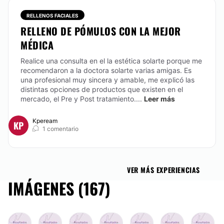
para elevar/levantar y restablecer la flacidez de los
RELLENOS FACIALES
tejidos, sobre todo en la parte inferior de la cara. Es
una técnica segura y efectiva, que no precisa
RELLENO DE PÓMULOS CON LA MEJOR
quirófano. Tratamiento ambulatorio, rápido y eficaz
MÉDICA
que, además, estimula la producción de colágeno.
Los efectos duran alrededor de 24 meses, aunque,
Realice una consulta en el la estética solarte porque me
como en todos los casos, esto dependerá de cada
recomendaron a la doctora solarte varias amigas. Es
persona.
una profesional muy sincera y amable, me explicó las
distintas opciones de productos que existen en el
CONTACTAR
mercado, el Pre y Post tratamiento....
Leer más
Kpeream
KP
1 comentario
MICRODERMOABRASIÓN
Microdermoabrasión Se trata de peeling mecánico
que acelera la regeneración célular por medio de una
VER MÁS EXPERIENCIAS
punta de diamante con micro cristales. Elimina las
IMÁGENES (167)
células muertas que provocan falta de luminosidad y
envejecimiento de la piel. Ideal para corregir
cicatrices, arrugas y eliminar imperfecciones. Para
que el tratamiento sea efectivo serán necesarias
varias sesiones.