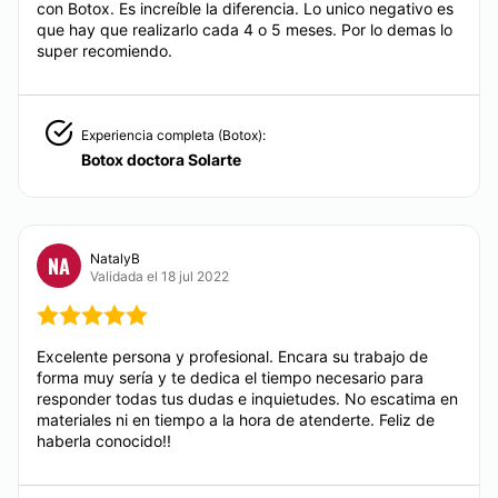
con Botox. Es increíble la diferencia. Lo unico negativo es
que hay que realizarlo cada 4 o 5 meses. Por lo demas lo
El drenaje linfático manual es un masaje rítmico,
super recomiendo.
suave, sutil, que se realiza para estimular el sistema
linfático del cuerpo y así ayudarlo a eliminar toxinas.
Es una terapia para mejorar retención de líquidos,
inflamaciones, problemas circulatorios en general y
problemas del sistema nervioso (dolores de cabeza y
Experiencia completa (Botox):
neuralgias). El sistema linfático es el encargado de
Botox doctora Solarte
transportar toxinas y desechos. El drenaje linfático
manual se enfoca en drenar el exceso de líquido y
mejorar la circulación, esto ayuda a disminuir la
hinchazón y a reducir el estrés.
NatalyB
NA
Validada el 18 jul 2022
CONTACTAR
Excelente persona y profesional. Encara su trabajo de
MEDICINA ORTOMOLECULAR
forma muy sería y te dedica el tiempo necesario para
responder todas tus dudas e inquietudes. No escatima en
materiales ni en tiempo a la hora de atenderte. Feliz de
En medicina ortemolecular contamos con
haberla conocido!!
sueroterapia, tenemos disponibles: Quelación
Megadosis de vitamina C Suero Antiage (Glutation)
Suero remineralizante