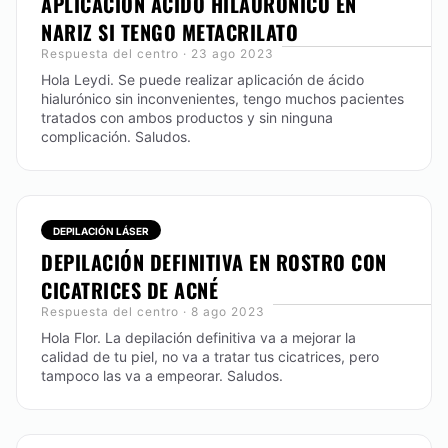
APLICACIÓN ÁCIDO HILAURONICO EN
NARIZ SI TENGO METACRILATO
Respuesta del centro · 23 ago 2023
MESOTERAPIA
Hola Leydi. Se puede realizar aplicación de ácido
hialurónico sin inconvenientes, tengo muchos pacientes
Tratamiento antiage consistente en microinyecciones
tratados con ambos productos y sin ninguna
superficiales que mejoran la calidad y estado de la
complicación. Saludos.
piel, sobre todo en materia de arrugas, flacidez y
celulitis. Es un procedimiento que ayuda a la
penetración de los principios activos que se utilizar
en este tratamiento, se puede trabajar tanto
manualmente, como por medio de un sistema
DEPILACIÓN LÁSER
mecánico parecido a una pistola.
DEPILACIÓN DEFINITIVA EN ROSTRO CON
CONTACTAR
CICATRICES DE ACNÉ
Respuesta del centro · 8 ago 2023
Hola Flor. La depilación definitiva va a mejorar la
calidad de tu piel, no va a tratar tus cicatrices, pero
tampoco las va a empeorar. Saludos.