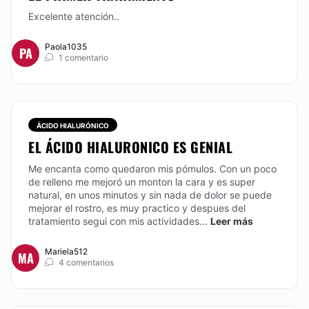
Excelente atención..
CONTACTAR
Paola1035
PA
1 comentario
PEELING
La palabra “peeling” significa descamación o
exfoliación y consiste en la utilización de sustancias
ÁCIDO HIALURÓNICO
químicas sobre la piel para renovar sus capas y
poder así eliminar imperfecciones y favorecer un
EL ÁCIDO HIALURONICO ES GENIAL
color uniforme. El peeling consigue una disminución
de las arrugas, una piel rejuvenecida y bien
Me encanta como quedaron mis pómulos. Con un poco
hidratada, con una secreción correcta de grasa y
de relleno me mejoró un monton la cara y es super
una buena consistencia y luminosidad.
natural, en unos minutos y sin nada de dolor se puede
mejorar el rostro, es muy practico y despues del
tratamiento segui con mis actividades...
Leer más
CONTACTAR
Mariela512
MA
4 comentarios
HILOS TENSORES
Técnica es mínimamente invasiva, se lleva a cabo