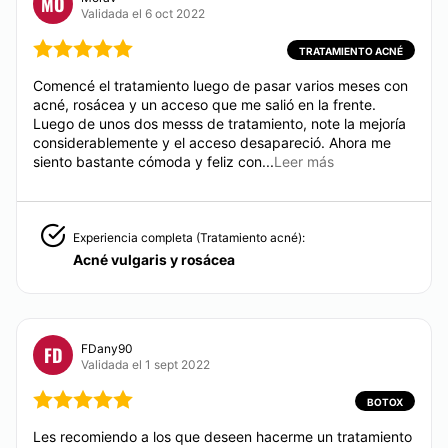
MO
Validada el 6 oct 2022
Sí
Realizamos la reseccion de verrugas con Láser
fraccionado, se requiere solo una sesión, se realiza
TRATAMIENTO ACNÉ
Métodos de pago aceptados:
con anestesia local, procedimiento totalmente
Comencé el tratamiento luego de pasar varios meses con
ambulatorio con resultados excelentes y sin recidiva.
Tarjeta de Crédito/Débito
acné, rosácea y un acceso que me salió en la frente.
Luego de unos dos messs de tratamiento, note la mejoría
Transferencia Bancaria
CONTACTAR
considerablemente y el acceso desapareció. Ahora me
siento bastante cómoda y feliz con...
Leer más
Efectivo
AUMENTO GLÚTEOS
Experiencia completa (Tratamiento acné):
Realizamos aumento de glúteos Sin cirugía mediante
Acné vulgaris y rosácea
técnicas mínimamente invasivas como PRP, Etrebelle
o Sculptra, Endopeel y Lipotransferencia (previa
realización de MELA).
FDany90
FD
CONTACTAR
Validada el 1 sept 2022
BOTOX
DRENAJE LINFÁTICO
Les recomiendo a los que deseen hacerme un tratamiento