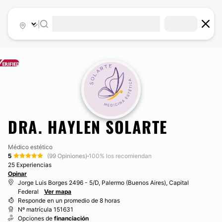
|
DRA. HAYLEN SOLARTE
Médico estético
5
(99 Opiniones)
·
100% los recomiendan
25 Experiencias
Opinar
Jorge Luis Borges 2496 - 5/D, Palermo (Buenos Aires), Capital
Federal
Ver mapa
Responde en un promedio de 8 horas
Nº matrícula 151631
Opciones de
financiación