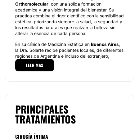
Orthomolecular
, con una sólida formación
académica y una visión integral del bienestar. Su
práctica combina el rigor científico con la sensibilidad
estética, priorizando siempre la salud, la seguridad y
los resultados naturales que realzan la belleza sin
alterar la esencia de cada persona.
En su clínica de Medicina Estética en
Buenos Aires
,
la Dra. Solarte recibe pacientes locales, de diferentes
regiones de Argentina e incluso del extranjero,
quienes buscan no solo tratamientos de vanguardia,
LEER MÁS
sino también una atención humana, cercana y
confiable. Su misión es clara: ayudar a cada paciente
a verse bien y sentirse mejor, construyendo
autoestima y seguridad personal a través de
resultados que inspiran confianza.
Su enfoque se basa en
tres pilares fundamentales
:
PRINCIPALES
Ciencia y excelencia médica
, respaldada por sus
TRATAMIENTOS
especializaciones y actualización constante en
las técnicas más innovadoras a nivel
internacional.
CIRUGÍA ÍNTIMA