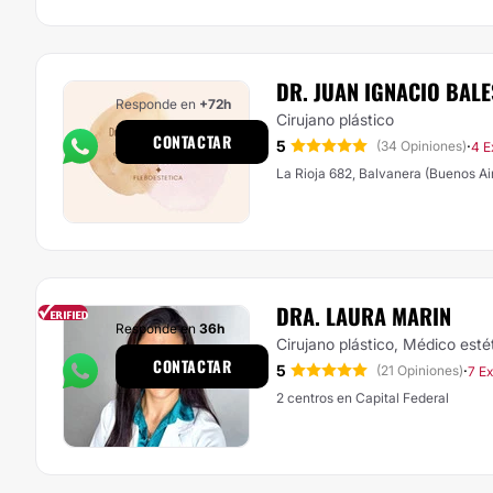
DR. JUAN IGNACIO BALE
Responde en
+72h
Cirujano plástico
CONTACTAR
5
·
(34 Opiniones)
4 E
La Rioja 682, Balvanera (Buenos Ai
DRA. LAURA MARIN
Responde en
36h
Cirujano plástico, Médico esté
CONTACTAR
5
·
(21 Opiniones)
7 E
2 centros en Capital Federal