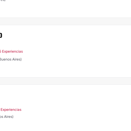
O
5 Experiencias
Buenos Aires)
 Experiencias
os Aires)