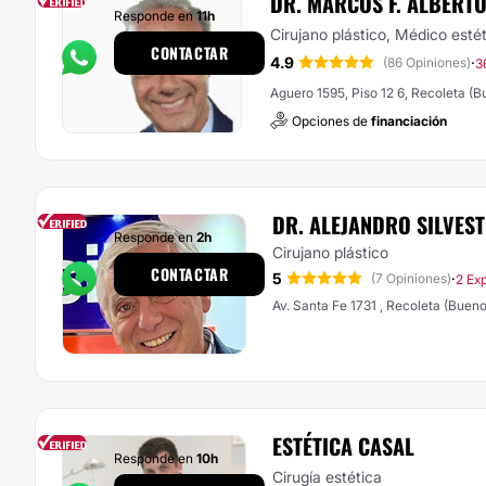
DR. MARCOS F. ALBERT
Responde en
11h
Cirujano plástico, Médico esté
CONTACTAR
4.9
·
(86 Opiniones)
3
Aguero 1595, Piso 12 6, Re
Opciones de
financiación
DR. ALEJANDRO SILVES
Responde en
2h
Cirujano plástico
CONTACTAR
5
·
(7 Opiniones)
2 Ex
Av. Santa Fe 1731 , Recoleta (Bueno
ESTÉTICA CASAL
Responde en
10h
Cirugía estética