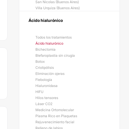
San Nicolas (Buenos Aires)
Villa Urquiza (Buenos Aires)
Ácido hialurónico
Todos los tratamientos
Ácido hialurónico
Bichectomia
Blefaroplastia sin cirugía
Botox
Criolipólisis
Eliminación ojeras
Flebología
Hialuronidasa
HIFU
Hilos tensores
Láser CO2
Medicina Ortomolecular
Plasma Rico en Plaquetas
Rejuvenecimiento facial
Relleno de labios