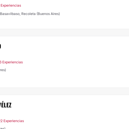
 Experiencias
 Basavilbaso, Recoleta (Buenos Aires)
O
6 Experiencias
res)
VÉLEZ
22 Experiencias
res)