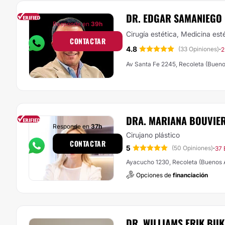
DR. EDGAR SAMANIEGO
Responde en
39h
Cirugía estética, Medicina est
CONTACTAR
4.8
·
(33 Opiniones)
2
Av Santa Fe 2245, Recoleta (Bueno
DRA. MARIANA BOUVIE
Responde en
37h
Cirujano plástico
CONTACTAR
5
·
(50 Opiniones)
37 
Ayacucho 1230, Recoleta (Buenos A
Opciones de
financiación
DR. WILLIAMS ERIK BU