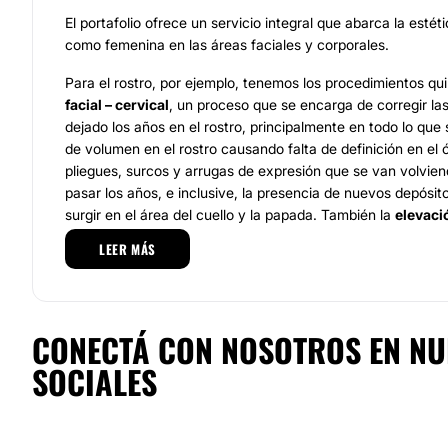
El portafolio ofrece un servicio integral que abarca la esté
como femenina en las áreas faciales y corporales.
Para el rostro, por ejemplo, tenemos los procedimientos qu
facial – cervical
, un proceso que se encarga de corregir la
dejado los años en el rostro, principalmente en todo lo que s
de volumen en el rostro causando falta de definición en el óv
pliegues, surcos y arrugas de expresión que se van volvien
pasar los años, e inclusive, la presencia de nuevos depósi
surgir en el área del cuello y la papada. También la
elevaci
a mejorar el aspecto del rostro, proporcionando una
imagen
LEER MÁS
expresión más alegre
. L
a auriculoplastía
, cuyo objetivo 
prominentes
, entre otros procedimientos.
Para el cuidado corporal, se ofrecen procedimientos como 
CONECTÁ CON NOSOTROS EN NU
reducción o elevación mamaria, la cirugía para ginecomastia
abdomen, el lifting de brazos y de muslos y la cirugía íntima
SOCIALES
Adicionalmente, tiene disponibles tratamientos
de medicina
vanguardia
, los cuales son
mínimamente invasivos
, pero
resultados; podemos resaltar
la aplicación de bótox, los r