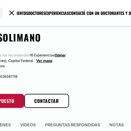
TRATAMIENTOS
DOCTORES
EXPERIENCIAS
CONSULTÁ CON UN DOCTOR
ANTES Y 
 SOLIMANO
 los recomiendan
16 Experiencias
Opinar
res), Capital Federal
Ver mapa
ras
0026341118
PUESTO
CONTACTAR
ENES
VIDEOS
PREGUNTAS RESPONDIDAS
NOTAS