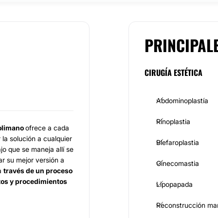
PRINCIPAL
CIRUGÍA ESTÉTICA
Abdominoplastía
Rinoplastia
Solimano
ofrece a cada
la solución a cualquier
Blefaroplastia
jo que se maneja allí se
r su mejor versión a
Ginecomastia
a
través de un proceso
tos y procedimientos
Lipopapada
Reconstrucción ma