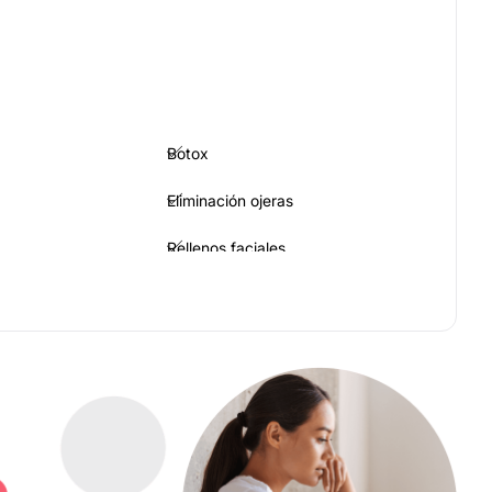
Botox
Eliminación ojeras
Rellenos faciales
acial
Hialuronidasa
Rejuvenecimiento vaginal