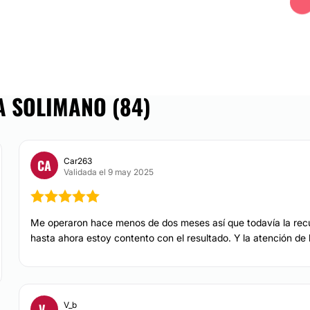
miento con Radiesse y
cuentra ubicado en
A SOLIMANO (84)
Car263
CA
Validada el 9 may 2025
Me operaron hace menos de dos meses así que todavía la recupe
hasta ahora estoy contento con el resultado. Y la atención de 
V_b
V_