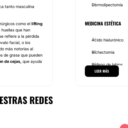
Dermolipectomía
tica tanto masculina
MEDICINA ESTÉTICA
irúrgicos como el
lifting
s huellas que han
e refiere a la pérdida
Ácido hialurónico
alo facial, o los
do más notorias al
Bichectomia
tos de grasa que pueden
ón de cejas,
que ayuda
Relleno de labios
 más joven y una
LEER MÁS
es
corregir las orejas
Rejuvenecimiento f
la cirugía de aumento,
CIRUGÍA ÍNTIMA
ESTRAS REDES
, la cirugía plástica de
.
Labioplastia
 estética de
 ofrecen excelentes
ellenos faciales como