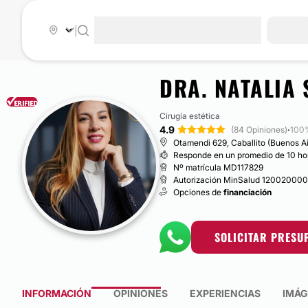
|
DRA. NATALIA
Cirugía estética
4.9
·
(84 Opiniones)
100%
Otamendi 629, Caballito (Buenos Ai
Responde en un promedio de 10 ho
Nº matrícula MD117829
Autorización MinSalud 12002000
Opciones de
financiación
SOLICITAR PRESU
INFORMACIÓN
OPINIONES
EXPERIENCIAS
IMÁG