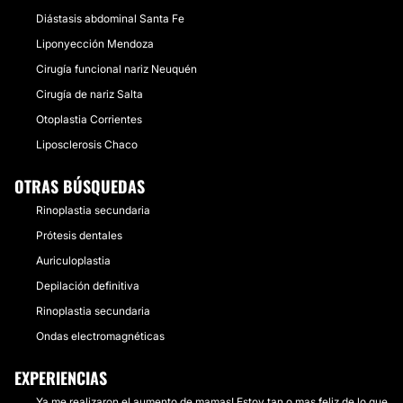
Diástasis abdominal Santa Fe
Liponyección Mendoza
Cirugía funcional nariz Neuquén
Cirugía de nariz Salta
Otoplastia Corrientes
Liposclerosis Chaco
OTRAS BÚSQUEDAS
Rinoplastia secundaria
Prótesis dentales
Auriculoplastia
Depilación definitiva
Rinoplastia secundaria
Ondas electromagnéticas
EXPERIENCIAS
Ya me realizaron el aumento de mamas! Estoy tan o mas feliz de lo que