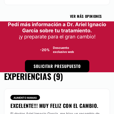
VER MÁS OPINIONES
Pedí más información a Dr. Ariel Ignacio
García sobre tu tratamiento.
¡y preparate para el gran cambio!
Descuento
-20%
exclusivo web
SOLICITAR PRESUPUESTO
EXPERIENCIAS (9)
AUMENTO MAMAS
EXCELENTE!!! MUY FELIZ CON EL CAMBIO.
El doctor Ariel Ignacio García ,me hizo un recambio de