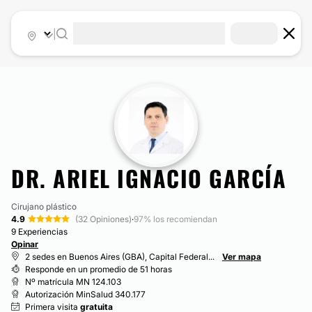
|
DR. ARIEL IGNACIO GARCÍA
Cirujano plástico
4.9
(32 Opiniones)
·
97% los recomiendan
9 Experiencias
Opinar
2 sedes en Buenos Aires (GBA), Capital Federal...
Ver mapa
Responde en un promedio de 51 horas
Nº matrícula MN 124.103
Autorización MinSalud 340.177
Primera visita
gratuita