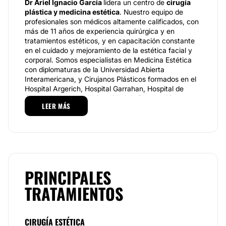
Dr Ariel Ignacio Garcia
lidera un centro de
cirugía
plástica y medicina estética
. Nuestro equipo de
profesionales son médicos altamente calificados, con
más de 11 años de experiencia quirúrgica y en
tratamientos estéticos, y en capacitación constante
en el cuidado y mejoramiento de la estética facial y
corporal. Somos especialistas en Medicina Estética
con diplomaturas de la Universidad Abierta
Interamericana, y Cirujanos Plásticos formados en el
Hospital Argerich, Hospital Garrahan, Hospital de
Quemados, y en la Universidad de Buenos Aires, con
LEER MÁS
certificaciones del Ministerio de Salud de la Nación.
Miembro de la Sociedad de Cirugía Plástica de
Buenos Aires
Miembro de la Asociación Médica Argentina
Especialidades
PRINCIPALES
Realizamos cirugías estéticas faciales y corporales
TRATAMIENTOS
como: Rinoplastia, Blefaroplastia, Lifting, Otoplastia,
Cirugía de mamas, Ginecomastia, Reconstrucción
mamaria, Abdominoplastia, Lipoescultura, Cirugía
íntima, Cirugía de párpados, Implante capilar...
CIRUGÍA ESTÉTICA