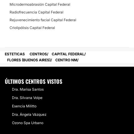
MICRODERMOABRASIÓN
Microdermoabrasión Capital Federal
Radiofrecuencia Capital Federal
Este tratamiento es un exfoliación mecánica con
Rejuvenecimiento facial Capital Federal
punta de diamantes, Tanto facial como corporal. Ideal
para atenuar lineas de expresión, manchas causadas
Criolipólisis Capital Federal
por el sol, o como tratamiento para una limpieza
profunda.
CONTACTAR
ESTETICAS
CENTROS
CAPITAL FEDERAL
FLORES (BUENOS AIRES)
CENTRO NM
RADIOFRECUENCIA
ÚLTIMOS CENTROS VISTOS
Este tratamiento de radiofrecuencia es la tripolar.
Dra. Marisa Santos
Tanto facial como corporal. Es ideal para desminuir
Dra. Silvana Volpe
las lineas de expresión y regenerar el colágeno y la
elastina.
Esencia Militto
Dra. Ángela Vázquez
CONTACTAR
Ozono Spa Urbano