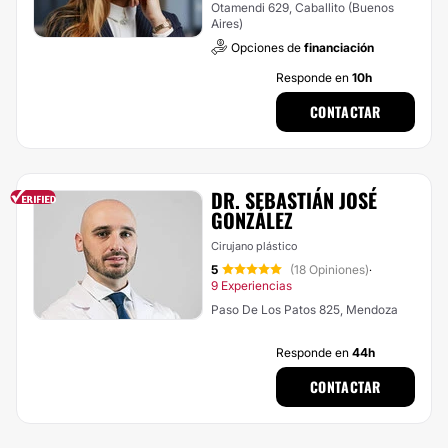
Otamendi 629, Caballito (Buenos
Aires)
Opciones de
financiación
Responde en
10h
CONTACTAR
DR. SEBASTIÁN JOSÉ
GONZÁLEZ
Cirujano plástico
5
(18 Opiniones)
·
9 Experiencias
Paso De Los Patos 825, Mendoza
Responde en
44h
CONTACTAR