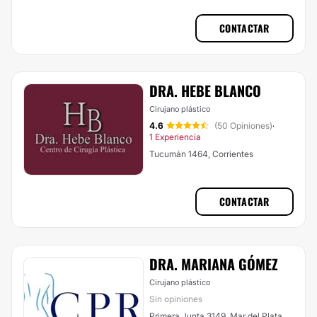
CONTACTAR
DRA. HEBE BLANCO
Cirujano plástico
4.6
(50 Opiniones)
·
1 Experiencia
Tucumán 1464, Corrientes
CONTACTAR
DRA. MARIANA GÓMEZ
Cirujano plástico
Sin opiniones
Primera Junta 3149, Mar del Plata