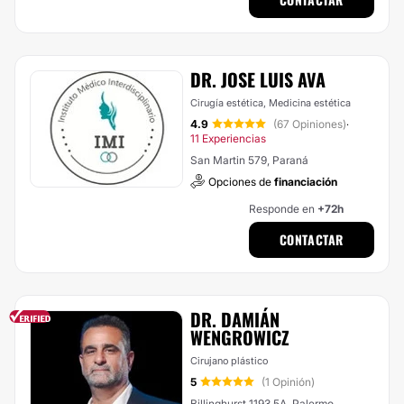
DR. JOSE LUIS AVA
Cirugía estética, Medicina estética
4.9
(67 Opiniones)
·
11 Experiencias
San Martin 579, Paraná
Opciones de
financiación
Responde en
+72h
CONTACTAR
DR. DAMIÁN
WENGROWICZ
Cirujano plástico
5
(1 Opinión)
Billinghurst 1193 5A, Palermo