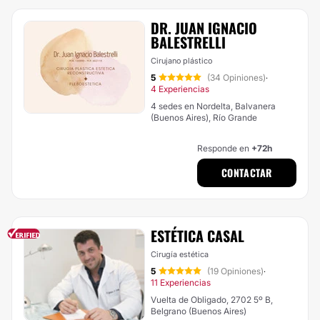
DR. JUAN IGNACIO
BALESTRELLI
Cirujano plástico
5
(34 Opiniones)
·
4 Experiencias
4 sedes en Nordelta, Balvanera
(Buenos Aires), Río Grande
Responde en
+72h
CONTACTAR
ESTÉTICA CASAL
Cirugía estética
5
(19 Opiniones)
·
11 Experiencias
Vuelta de Obligado, 2702 5º B,
Belgrano (Buenos Aires)