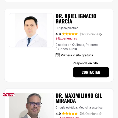
DR. ARIEL IGNACIO
GARCÍA
Cirujano plástico
4.9
(32 Opiniones)
·
9 Experiencias
2 sedes en Quilmes, Palermo
(Buenos Aires)
Primera visita
gratuita
Responde en
51h
CONTACTAR
DR. MAXIMILIANO GIL
MIRANDA
Cirugía estética, Medicina estética
4.9
(96 Opiniones)
·
28 Experiencias