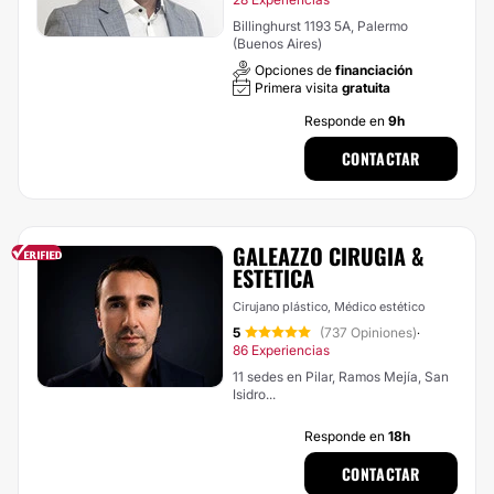
Billinghurst 1193 5A, Palermo
(Buenos Aires)
Opciones de
financiación
Primera visita
gratuita
Responde en
9h
CONTACTAR
GALEAZZO CIRUGIA &
ESTETICA
Cirujano plástico, Médico estético
5
(737 Opiniones)
·
86 Experiencias
11 sedes en Pilar, Ramos Mejía, San
Isidro...
Responde en
18h
CONTACTAR