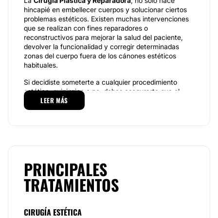
La
Cirugía Plástica y Reparadora
, no solo hace
hincapié en embellecer cuerpos y solucionar ciertos
problemas estéticos. Existen muchas intervenciones
que se realizan con fines reparadores o
reconstructivos para mejorar la salud del paciente,
devolver la funcionalidad y corregir determinadas
zonas del cuerpo fuera de los cánones estéticos
habituales.
Si decidiste someterte a cualquier procedimiento
estético, quirúrgico o no, debes asegurarte que el
LEER MÁS
profesional elegido para llevar a cabo tal fin, se
encuentre
debidamente acreditado, sea
especialista en lo que hace y te genere confianza y
seguridad.
El
Dr. Sebastián José González
es
especialista en Cirugía Plástica, Estética y
Reparadora certificado por la Sociedad Argentina
de Cirugía Plástica, Estética y Reparadora
,
PRINCIPALES
reconocida Asociación Médica que promueve la
constante formación académica y la actualización
TRATAMIENTOS
médica.
Especialidades
CIRUGÍA ESTÉTICA
El Dr. González ofrece una
variedad de opciones en