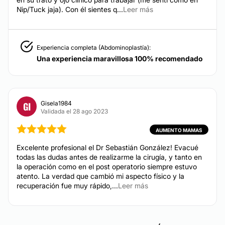
Financiación o facilidades de pago:
Nip/Tuck jaja). Con él sientes q...
Leer más
No
Métodos de pago aceptados:
Experiencia completa (Abdominoplastía):
Una experiencia maravillosa 100% recomendado
Efectivo
Gisela1984
GI
Validada el 28 ago 2023
AUMENTO MAMAS
Excelente profesional el Dr Sebastián González! Evacué
todas las dudas antes de realizarme la cirugía, y tanto en
la operación como en el post operatorio siempre estuvo
atento. La verdad que cambió mi aspecto físico y la
recuperación fue muy rápido,...
Leer más