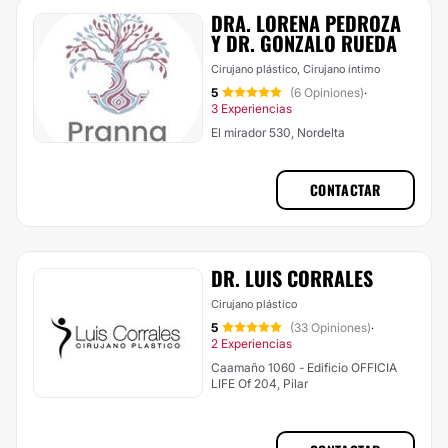
DRA. LORENA PEDROZA
Y DR. GONZALO RUEDA
Cirujano plástico, Cirujano íntimo
5
(6 Opiniones)
·
3 Experiencias
El mirador 530, Nordelta
CONTACTAR
DR. LUIS CORRALES
Cirujano plástico
5
(33 Opiniones)
·
2 Experiencias
Caamaño 1060 - Edificio OFFICIA
LIFE Of 204, Pilar