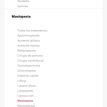
Nordelta
Quilmes
Mastopexia
Todos los tratamientos
Abdominoplastía
Aumento glúteos
Aumento mamas
Blefaroplastia
Cirugía de pómulos
Cirugía maxilofacial
Dermolipectomía
Ginecomastia
Implante capilar
Lifting
Lipoescultura
Lipopapada
Liposucción
Mastopexia
Mentoplastia