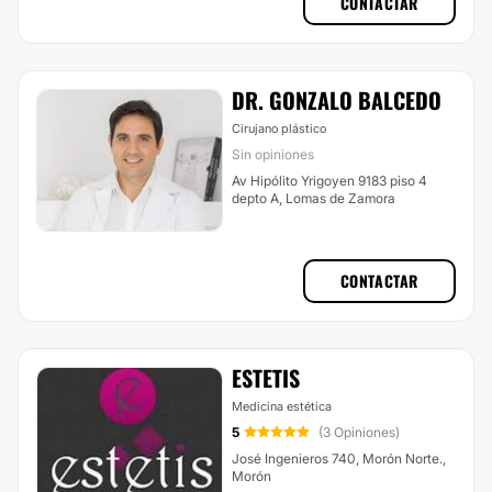
CONTACTAR
DR. GONZALO BALCEDO
Cirujano plástico
Sin opiniones
Av Hipólito Yrigoyen 9183 piso 4
depto A, Lomas de Zamora
CONTACTAR
ESTETIS
Medicina estética
5
(3 Opiniones)
José Ingenieros 740, Morón Norte.,
Morón