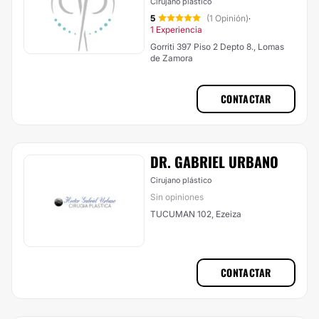
Cirujano plástico
5
(1 Opinión)
·
1 Experiencia
Gorriti 397 Piso 2 Depto 8., Lomas
de Zamora
CONTACTAR
DR. GABRIEL URBANO
Cirujano plástico
Sin opiniones
TUCUMAN 102, Ezeiza
CONTACTAR