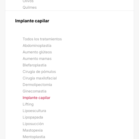
Olivos
Quilmes
Implante capilar
Todos los tratamientos
Abdominoplastía
Aumento glúteos
Aumento mamas
Blefaroplastia
Cirugía de pómulos
Cirugía maxilofacial
Dermolipectomía
Ginecomastia
Implante capilar
Lifting
Lipoescultura
Lipopapada
Liposucción
Mastopexia
Mentoplastia