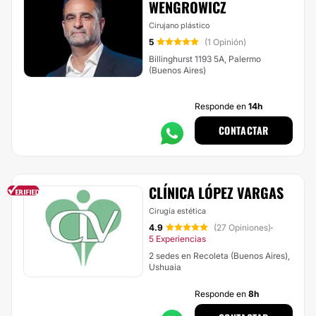
WENGROWICZ
Cirujano plástico
5
(1 Opinión)
Billinghurst 1193 5A, Palermo
(Buenos Aires)
Responde en
14h
CONTACTAR
CLÍNICA LÓPEZ VARGAS
Cirugía estética
4.9
(27 Opiniones)
·
5 Experiencias
2 sedes en Recoleta (Buenos Aires),
Ushuaia
Responde en
8h