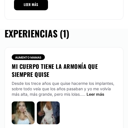
Aumento glúteos
LEER MÁS
Mastopexia
Dr. Alberto Perez Miranda
es un profesional que
cuenta con amplia trayectoria, excelente experiencia
Reconstrucción mamaria
y preparación para poder desarrollar una labor de
Lifting
primera. Dentro de sus instalaciones se cuenta con el
EXPERIENCIAS (1)
Dermolipectomía
equipo necesario, todo a la vanguardia y elemental
para lograr excelentes resultados.
Mentoplastia
Cirugía de pómulos
Localización
Dr. Alberto Perez Miranda
se ubica en
San Isidro,
AUMENTO MAMAS
Buenos Aires.
MEDICINA ESTÉTICA
MI CUERPO TIENE LA ARMONÍA QUE
Posibilidad de videoconsulta:
SIEMPRE QUISE
Ácido hialurónico
No
Desde los trece años que quise hacerme los implantes,
sobre todo veía que los años pasaban y yo me volvía
Botox
Financiación o facilidades de pago:
más alta, más grande, pero mis lolas.....
Leer más
Relleno de labios
No
Eliminación ojeras
Hialuronidasa
Rellenos faciales