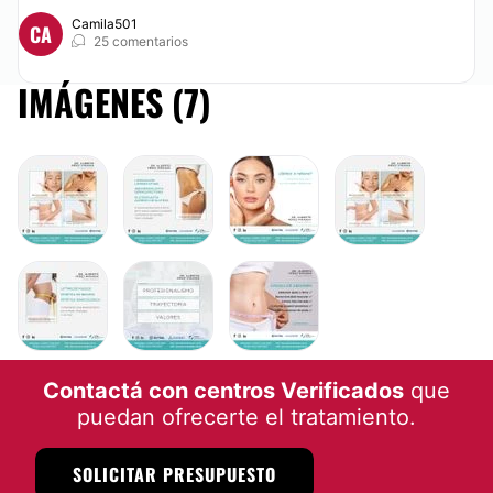
Camila501
CA
CIRUGÍA ÍNTIMA
25 comentarios
IMÁGENES (7)
Labioplastia
DERMATOLOGÍA ESTÉTICA
Lunares
LIPOSUCCIÓN
BOTOX
ABDOMINOPLASTÍA
Contactá con centros Verificados
que
puedan ofrecerte el tratamiento.
SOLICITAR PRESUPUESTO